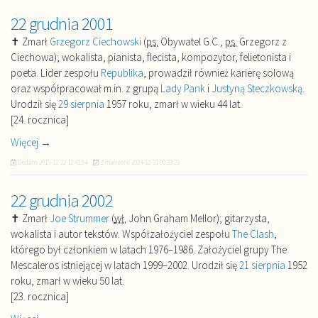
22 grudnia 2001
✝ Zmarł
Grzegorz Ciechowski
(
ps.
Obywatel G.C.,
ps.
Grzegorz z
Ciechowa); wokalista, pianista, flecista, kompozytor, felietonista i
poeta. Lider zespołu
Republika
, prowadził również karierę solową
oraz współpracował m.in. z grupą
Lady Pank
i
Justyną Steczkowską
.
Urodził się
29 sierpnia
1957 roku, zmarł w wieku 44 lat.
[24. rocznica]
Więcej →
Dodano
2015-12-22 12:41:54
Zmieniono
2024-12-31 00:33:23
22 grudnia 2002
✝ Zmarł
Joe Strummer
(
wł.
John Graham Mellor); gitarzysta,
wokalista i autor tekstów. Współzałożyciel zespołu
The Clash
,
którego był członkiem w latach 1976–1986. Założyciel grupy The
Mescaleros istniejącej w latach 1999–2002. Urodził się
21 sierpnia
1952
roku, zmarł w wieku 50 lat.
[23. rocznica]