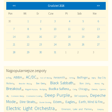
<<
Grudzień 2026
>>
Pon
Wt
Śr
Czw
Pt
Sob
Nie
30
1
2
3
4
5
6
7
8
9
10
11
12
13
14
15
16
17
18
19
20
21
22
23
24
25
26
27
28
29
30
31
1
2
3
Najpopularniejsze zespoły
AC/DC
ABBA
Aerosmith
Badfinger
a-ha
Bay City
Ace of Base
Armia
Bajm
9
13
15
8
10
8
10
7
Black Sabbath
Rollers
Bee Gees
Bon Jovi
Beastie Boys
Boney M
9
8
9
15
9
8
Breakout
Budka Suflera
Chicago
Budgie
Can
Brygada Kryzys
Clannad
Cypress
16
7
8
14
8
10
7
Deep Purple
Depeche
Def Leppard
Czerwono-Czarni
Hill
Czerwone Gitary
7
7
8
18
9
Mode
Dire Straits
Dżem
Eagles
Earth, Wind & Fire
Duran Duran
16
13
8
13
13
12
Electric Light Orchestra
Emerson, Lake and Palmer
Europe
19
9
7