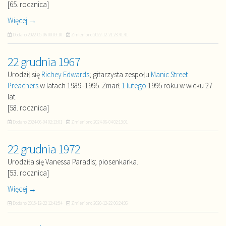
[65. rocznica]
Więcej →
Dodano
2022-05-06 00:03:10
Zmieniono
2022-12-21 23:41:41
22 grudnia 1967
Urodził się
Richey Edwards
; gitarzysta zespołu
Manic Street
Preachers
w latach 1989–1995. Zmarł
1 lutego
1995 roku w wieku 27
lat.
[58. rocznica]
Dodano
2024-06-04 02:13:01
Zmieniono
2024-06-04 02:13:01
22 grudnia 1972
Urodziła się Vanessa Paradis; piosenkarka.
[53. rocznica]
Więcej →
Dodano
2015-12-22 12:41:54
Zmieniono
2020-12-22 06:24:36