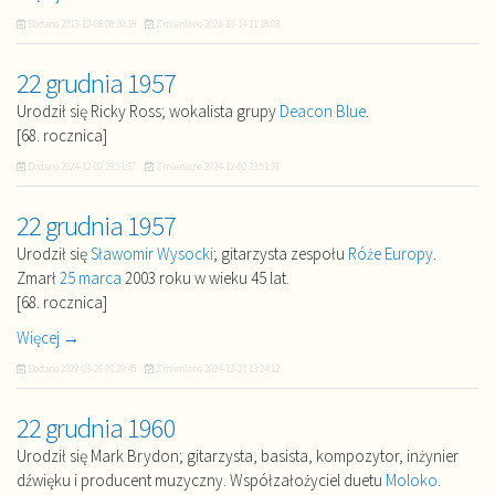
Dodano
2013-12-08 08:20:18
Zmieniono
2021-10-14 11:18:03
22 grudnia 1957
Urodził się Ricky Ross; wokalista grupy
Deacon Blue
.
[68. rocznica]
Dodano
2024-12-02 23:51:37
Zmieniono
2024-12-02 23:51:37
22 grudnia 1957
Urodził się
Sławomir Wysocki
; gitarzysta zespołu
Róże Europy
.
Zmarł
25 marca
2003 roku w wieku 45 lat.
[68. rocznica]
Więcej →
Dodano
2022-03-26 01:29:45
Zmieniono
2024-12-21 13:24:12
22 grudnia 1960
Urodził się Mark Brydon; gitarzysta, basista, kompozytor, inżynier
dźwięku i producent muzyczny. Współzałożyciel duetu
Moloko
.