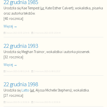
22 grudnia 1985
Urodziła się Kae Tempest (
ur.
Kate Esther Calvert); wokalistka, pisarka
oraz autorka tekstów.
[40. rocznica]
Więcej →
Dodano
2021-03-05 12:54:41
Zmieniono
2021-03-05 13:04:44
22 grudnia 1993
Urodziła się Meghan Trainor; wokalistka i autorka piosenek.
[32. rocznica]
Więcej →
Dodano
2025-01-08 01:24:45
Zmieniono
2025-01-08 01:25:57
22 grudnia 1998
Urodziła się
Latto
(
wł.
Alyssa Michelle Stephens); wokalistka.
[27. rocznica]
Dodano
2022-05-12 20:36:16
Zmieniono
2022-05-12 20:36:16