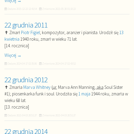
Więcej →
Dodano
2015-12-22 12:41:54
Zmieniono
2021-05-30 01:10:22
22 grudnia 2011
✝ Zmarł
Piotr Figiel
; kompozytor, aranżer i pianista. Urodził się
13
kwietnia
1940 roku, zmarł w wieku 71 lat.
[14. rocznica]
Więcej →
Dodano
2024-04-17 02:35:06
Zmieniono
2024-04-17 02:43:52
22 grudnia 2012
✝ Zmarła
Marva Whitney
(
ur.
Marva Ann Manning,
aka
Soul Sister
#1); piosenkarka funk i soul. Urodziła się
1 maja
1944 roku, zmarła w
wieku 68 lat.
[13. rocznica]
Dodano
2021-04-03 20:51:27
Zmieniono
2021-04-03 20:51:27
22 grudnia 2014