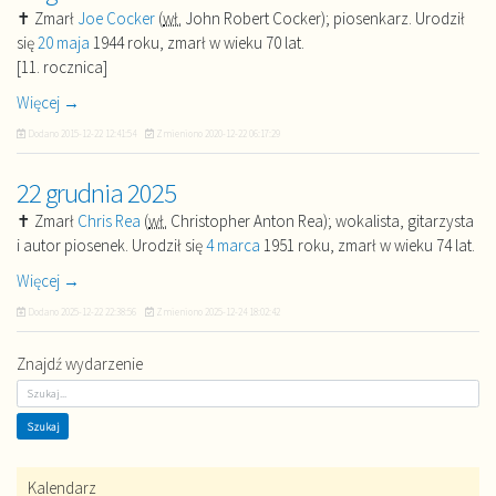
✝ Zmarł
Joe Cocker
(
wł.
John Robert Cocker); piosenkarz. Urodził
się
20 maja
1944 roku, zmarł w wieku 70 lat.
[11. rocznica]
Więcej →
Dodano
2015-12-22 12:41:54
Zmieniono
2020-12-22 06:17:29
22 grudnia 2025
✝ Zmarł
Chris Rea
(
wł.
Christopher Anton Rea); wokalista, gitarzysta
i autor piosenek. Urodził się
4 marca
1951 roku, zmarł w wieku 74 lat.
Więcej →
Dodano
2025-12-22 22:38:56
Zmieniono
2025-12-24 18:02:42
Znajdź wydarzenie
Kalendarz