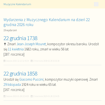
Muzyczne Kalendarium
Wydarzenia z Muzycznego Kalendarium na dzień 22
grudnia 2026 roku
19 wydarzeń
22 grudnia 1738
✝ Zmarł
Jean-Joseph Mouret
; kompozytor okresu baroku. Urodził
się
11 kwietnia
1682 roku, zmarł w wieku 56 lat.
[287. rocznica]
Dodano
2015-12-22 12:41:54
Zmieniono
2018-02-26 02:16:18
22 grudnia 1858
Urodził się
Giacomo Puccini
; kompozytor muzyki operowej. Zmarł
29 listopada
1924 roku w wieku 65 lat.
[167. rocznica]
Dodano
2023-01-28 21:54:35
Zmieniono
2023-01-28 21:54:35