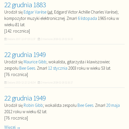
22 grudnia 1883
Urodził się
Edgar Varèse
(
wł.
Edgard Victor Achille Charles Varèse);
kompozytor muzyki elektronicznej. Zmarł
6 listopada
1965 roku w
wieku 81 lat.
[142. rocznica]
Dodano
2017-12-07 03:11:37
Zmieniono
2018-02-26 02:16:19
22 grudnia 1949
Urodził się
Maurice Gibb
; wokalista, gitarzysta i klawiszowiec
zespołu
Bee Gees
. Zmarł
12 stycznia
2003 roku w wieku 53 lat.
[76. rocznica]
Dodano
2015-12-22 12:41:54
Zmieniono
2018-02-26 02:16:17
22 grudnia 1949
Urodził się
Robin Gibb
; wokalista zespołu
Bee Gees
. Zmarł
20 maja
2012 roku w wieku 62 lat.
[76. rocznica]
Więcej →