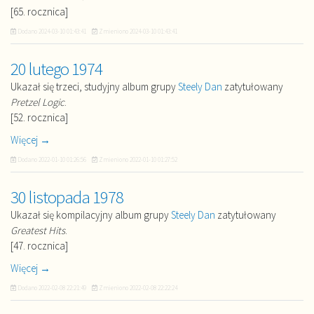
[65. rocznica]
Dodano
2024-03-10 01:43:41
Zmieniono
2024-03-10 01:43:41
20 lutego 1974
Ukazał się trzeci, studyjny album grupy
Steely Dan
zatytułowany
Pretzel Logic
.
[52. rocznica]
Więcej →
Dodano
2022-01-10 01:26:56
Zmieniono
2022-01-10 01:27:52
30 listopada 1978
Ukazał się kompilacyjny album grupy
Steely Dan
zatytułowany
Greatest Hits
.
[47. rocznica]
Więcej →
Dodano
2022-02-08 22:21:49
Zmieniono
2022-02-08 22:22:24