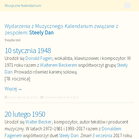
Muzyczne Kalendarium
Wydarzenia z Muzycznego Kalendarium związane z
zespołem:
Steely Dan
9 wydarzeń
10 stycznia 1948
Urodził się
Donald Fagen
; wokalista, klawiszowiec i kompozytor. W
1971 roku razem z
Walterem Beckerem
współtworzył grupę
Steely
Dan
. Prowadzi również karierę solową.
[78. rocznica]
Więcej →
Dodano
2021-02-20 12:32:21
Zmieniono
2022-01-10 01:33:10
20 lutego 1950
Urodził się
Walter Becker
; kompozytor, autor tekstów i producent
muzyczny. W latach 1972–1981 i 1993–2017 razem z
Donaldem
Fagenem
współtworzył duet
Steely Dan
. Zmarł
3 września
2017 roku