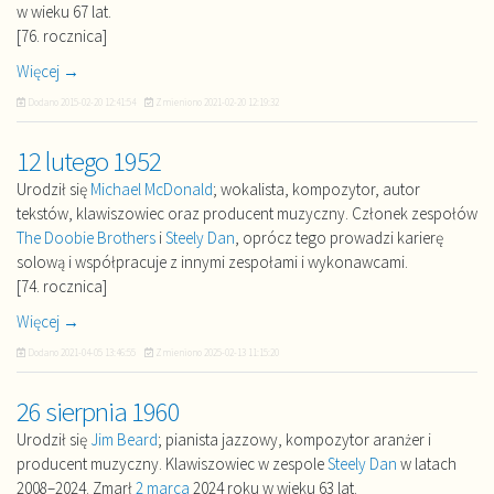
w wieku 67 lat.
[76. rocznica]
Więcej →
Dodano
2015-02-20 12:41:54
Zmieniono
2021-02-20 12:19:32
12 lutego 1952
Urodził się
Michael McDonald
; wokalista, kompozytor, autor
tekstów, klawiszowiec oraz producent muzyczny. Członek zespołów
The Doobie Brothers
i
Steely Dan
, oprócz tego prowadzi karierę
solową i współpracuje z innymi zespołami i wykonawcami.
[74. rocznica]
Więcej →
Dodano
2021-04-05 13:46:55
Zmieniono
2025-02-13 11:15:20
26 sierpnia 1960
Urodził się
Jim Beard
; pianista jazzowy, kompozytor aranżer i
producent muzyczny. Klawiszowiec w zespole
Steely Dan
w latach
2008–2024. Zmarł
2 marca
2024 roku w wieku 63 lat.