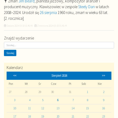
✝ Zmarł
Jim Beard
; pianista jazzowy, kompozytor aranżer i
producent muzyczny. Klawiszowiec w zespole
Steely Dan
w latach
2008–2024. Urodził się
26 sierpnia
1960 roku, zmarł w wieku 63 lat.
[2. rocznica]
Dodano
2024-03-10 01:46:44
Zmieniono
2024-03-10 01:46:44
Znajdź wydarzenie
Kalendarz
<<
Sierpień 2026
>>
Pon
Wt
Śr
Czw
Pt
Sob
Nie
27
28
29
30
31
1
2
3
4
5
6
7
8
9
10
11
12
13
14
15
16
17
18
19
20
21
22
23