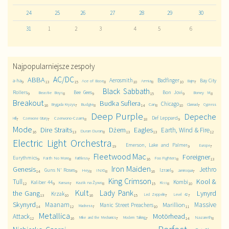
24
25
26
27
28
29
30
31
1
2
3
4
5
6
Najpopularniejsze zespoły
AC/DC
ABBA
Aerosmith
Badfinger
a-ha
Bay City
Ace of Base
Armia
Bajm
9
13
15
8
10
8
10
7
Black Sabbath
Rollers
Bee Gees
Bon Jovi
Beastie Boys
Boney M
9
8
9
15
9
8
Breakout
Budka Suflera
Chicago
Budgie
Can
Brygada Kryzys
Clannad
Cypress
16
7
8
14
8
10
7
Deep Purple
Depeche
Def Leppard
Czerwono-Czarni
Hill
Czerwone Gitary
7
7
8
18
9
Mode
Dire Straits
Dżem
Eagles
Earth, Wind & Fire
Duran Duran
16
13
8
13
13
12
Electric Light Orchestra
Emerson, Lake and Palmer
Europe
19
9
7
Fleetwood Mac
Foreigner
Eurythmics
Faith No More
Foo Fighters
Faithless
9
8
7
16
8
13
Iron Maiden
Genesis
Jethro
Guns N' Roses
Izrael
Hey
INXS
Jamiroquai
14
9
8
8
16
9
7
King Crimson
Kool &
Tull
Kombi
Kaliber 44
Kazik na Żywo
Kiss
Kansas
12
9
7
8
15
8
10
Kult
Lady Pank
the Gang
Lynyrd
Krzak
Led Zeppelin
Level 42
13
10
16
15
7
7
Skynyrd
Maanam
Massive
Marillion
Manic Street Preachers
Madness
14
12
7
10
11
Metallica
Motörhead
Attack
Nazareth
Mike and the Mechanics
Modern Talking
12
16
7
7
14
8