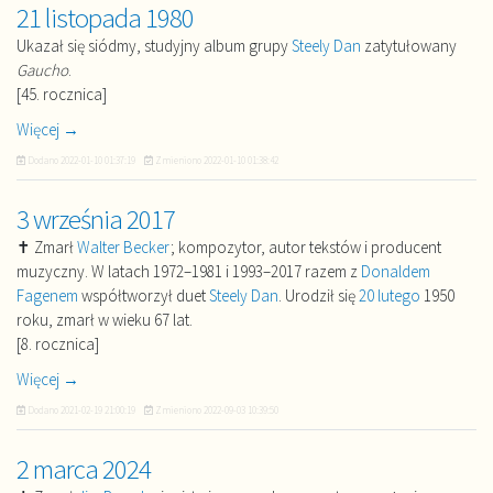
21 listopada 1980
Ukazał się siódmy, studyjny album grupy
Steely Dan
zatytułowany
Gaucho
.
[45. rocznica]
Więcej →
Dodano
2022-01-10 01:37:19
Zmieniono
2022-01-10 01:38:42
3 września 2017
✝ Zmarł
Walter Becker
; kompozytor, autor tekstów i producent
muzyczny. W latach 1972–1981 i 1993–2017 razem z
Donaldem
Fagenem
współtworzył duet
Steely Dan
. Urodził się
20 lutego
1950
roku, zmarł w wieku 67 lat.
[8. rocznica]
Więcej →
Dodano
2021-02-19 21:00:19
Zmieniono
2022-09-03 10:39:50
2 marca 2024