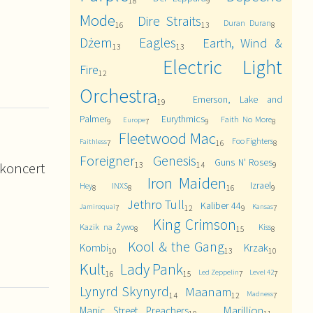
18
9
Mode
Dire Straits
Duran Duran
16
13
8
Dżem
Eagles
Earth, Wind &
13
13
Electric Light
Fire
12
Orchestra
Emerson, Lake and
19
Palmer
Eurythmics
Faith No More
Europe
9
7
9
8
Fleetwood Mac
Foo Fighters
Faithless
7
16
8
Foreigner
Genesis
Guns N' Roses
koncert
13
14
9
Iron Maiden
Izrael
Hey
INXS
8
8
16
9
Jethro Tull
Kaliber 44
Jamiroquai
Kansas
7
12
9
7
King Crimson
Kazik na Żywo
Kiss
8
15
8
Kool & the Gang
Kombi
Krzak
10
13
10
Kult
Lady Pank
Led Zeppelin
Level 42
16
15
7
7
Lynyrd Skynyrd
Maanam
Madness
14
12
7
Marillion
Manic Street Preachers