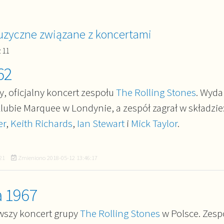
zyczne związane z koncertami
 11
62
y, oficjalny koncert zespołu
The Rolling Stones
. Wyda
lubie Marquee w Londynie, a zespół zagrał w składzie
er
,
Keith Richards
,
Ian Stewart
i
Mick Taylor
.
21
Zmieniono
2018-05-12 13:46:17
a 1967
rwszy koncert grupy
The Rolling Stones
w Polsce. Zesp