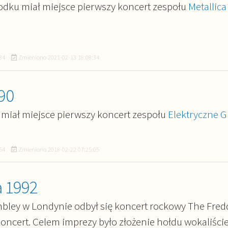
dku miał miejsce pierwszy koncert zespołu
Metallica
34
Zmieniono
2021-02-13 18:08:34
90
 miał miejsce pierwszy koncert zespołu
Elektryczne G
54
Zmieniono
2018-02-22 07:25:05
a 1992
bley w Londynie odbył się koncert rockowy The Fred
oncert. Celem imprezy było złożenie hołdu wokaliści