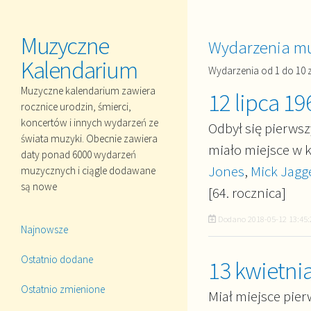
Muzyczne
Wydarzenia mu
Kalendarium
Wydarzenia od 1 do 10 z
Muzyczne kalendarium zawiera
12 lipca 19
rocznice urodzin, śmierci,
koncertów i innych wydarzeń ze
Odbył się pierwsz
świata muzyki. Obecnie zawiera
miało miejsce w k
daty ponad 6000 wydarzeń
Jones
,
Mick Jagg
muzycznych i ciągle dodawane
są nowe
[64. rocznica]
Dodano
2018-05-12 13:45:
Najnowsze
Ostatnio dodane
13 kwietni
Ostatnio zmienione
Miał miejsce pie