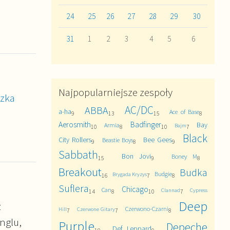
24
25
26
27
28
29
30
31
1
2
3
4
5
6
Najpopularniejsze zespoły
szka
AC/DC
ABBA
a-ha
Ace of Base
9
13
15
8
Aerosmith
Badfinger
Bay
Armia
Bajm
10
8
10
7
Black
City Rollers
Bee Gees
Beastie Boys
9
8
9
Sabbath
Bon Jovi
Boney M
15
9
8
Breakout
Budka
Budgie
Brygada Kryzys
16
7
8
Suflera
Chicago
Can
Clannad
Cypress
14
8
10
7
Deep
z
Czerwono-Czarni
Hill
Czerwone Gitary
7
7
8
inglu,
Purple
Depeche
Def Leppard