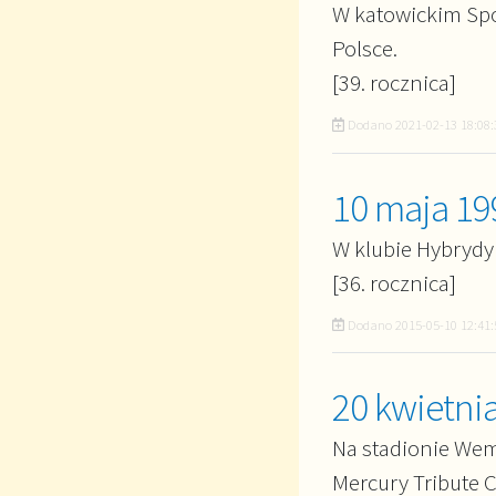
W katowickim Spo
Polsce.
[39. rocznica]
Dodano
2021-02-13 18:08:
10 maja 19
W klubie Hybrydy
[36. rocznica]
Dodano
2015-05-10 12:41:
20 kwietni
Na stadionie Wem
Mercury Tribute C