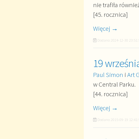
nie trafiła równi
[45. rocznica]
Więcej →
Dodano
2024-12-30 23:51:
19 wrześni
Paul Simon
i
Art 
w Central Parku.
[44. rocznica]
Więcej →
Dodano
2015-09-19 12:41: