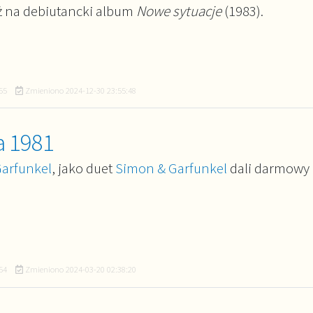
eż na debiutancki album
Nowe sytuacje
(1983).
55
Zmieniono
2024-12-30 23:55:48
a 1981
Garfunkel
, jako duet
Simon & Garfunkel
dali darmowy 
54
Zmieniono
2024-03-20 02:38:20