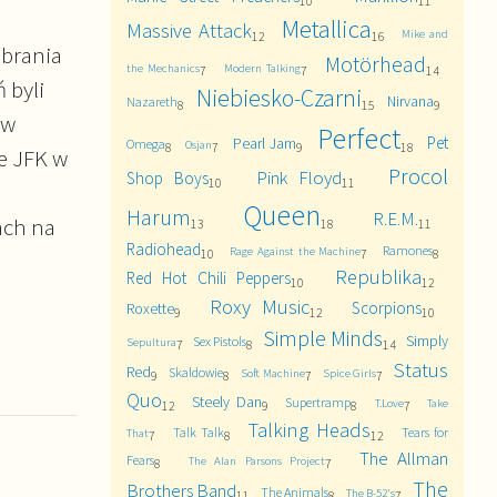
10
11
Metallica
Massive Attack
Mike and
12
16
ebrania
Motörhead
the Mechanics
Modern Talking
7
7
14
 byli
Niebiesko-Czarni
Nirvana
Nazareth
8
15
9
 w
Perfect
Pet
Pearl Jam
Omega
Osjan
8
7
9
18
ie JFK w
Procol
Pink Floyd
Shop Boys
10
11
Queen
Harum
R.E.M.
ach na
13
18
11
Radiohead
Ramones
Rage Against the Machine
10
7
8
Republika
Red Hot Chili Peppers
10
12
Roxy Music
Scorpions
Roxette
9
12
10
Simple Minds
Simply
Sex Pistols
Sepultura
7
8
14
Status
Red
Skaldowie
Soft Machine
Spice Girls
9
8
7
7
Quo
Steely Dan
Supertramp
T.Love
Take
12
9
8
7
Talking Heads
Talk Talk
Tears for
That
7
8
12
The Allman
Fears
The Alan Parsons Project
8
7
The
Brothers Band
The Animals
The B-52's
11
8
7