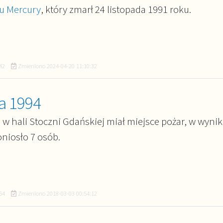
u Mercury
, który zmarł 24 listopada 1991 roku.
42
Zmieniono
2024-04-20 11:10:32
da 1994
w hali Stoczni Gdańskiej miał miejsce pożar, w wyni
niosło 7 osób.
54
Zmieniono
2018-03-03 00:54:12