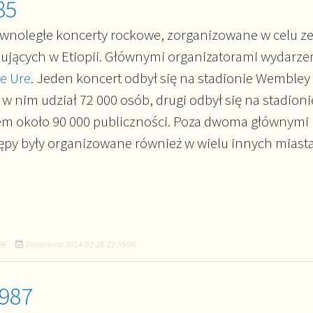
85
ównoległe koncerty rockowe, zorganizowane w celu z
dujących w Etiopii. Głównymi organizatorami wydarzeń
e Ure
. Jeden koncert odbył się na stadionie Wembley
 w nim udział 72 000 osób, drugi odbył się na stadion
ałem około 90 000 publiczności. Poza dwoma głównymi
ępy były organizowane również w wielu innych miast
58
Zmieniono
2024-02-28 22:35:00
1987