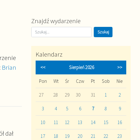
Znajdź wydarzenie
Kalendarz
rzenie
:
Brian
<<
Sierpień 2026
>>
Pon
Wt
Śr
Czw
Pt
Sob
Nie
27
28
29
30
31
1
2
3
4
5
6
7
8
9
10
11
12
13
14
15
16
ół dał
17
18
19
20
21
22
23