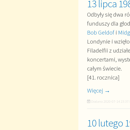
13 lipca 19
Odbyły się dwa r
funduszy dla gło
Bob Geldof
i
Midg
Londynie i wzięło
Filadelfii z udzi
koncertami, wyst
całym świecie.
[41. rocznica]
Więcej →
Dodano
2020-07-14 23:37:
10 lutego 