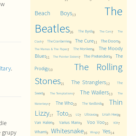
w
The
Beach Boys
13
Beatles
The Byrds
The Cars
The
26
8
7
The Cure
The Doors
The Cranberries
Clash
7
8
11
9
The Moody
The Monkees
The Mamas & The Papas
7
8
Blues
The
The Pretenders
The Pointer Sisters
11
7
9
The Rolling
itary
.
Prodigy
10
Stones
The Stranglers
The
21
12
The Wailers
Sweet
The Temptations
The
8
7
13
Thin
The Who
The Yardbirds
Waterboys
7
10
8
Lizzy
Toto
Ultravox
Uriah Heep
U2
17
15
7
8
8
die
Voo Voo
Van Halen
Varius Manx
VOX
9
9
10
7
Whitesnake
Yes
e grupy
Wham!
Wings
9
16
7
14