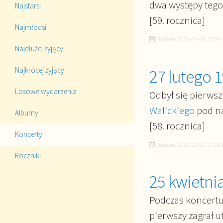
dwa występy tego
Najstarsi
[59. rocznica]
Najmłodsi
Dodano
2021-04-18 21:29:
Najdłużej żyjący
Najkrócej żyjący
27 lutego 
Losowe wydarzenia
Odbył się pierws
Walickiego
pod n
Albumy
[58. rocznica]
Koncerty
Dodano
2019-02-02 17:28:
Roczniki
25 kwietni
Podczas koncertu
pierwszy zagrał ut