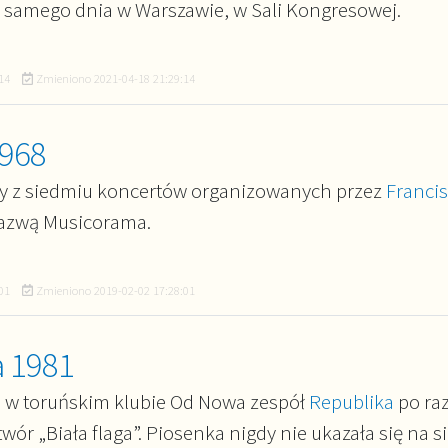
 samego dnia w Warszawie, w Sali Kongresowej.
14
Zmieniono
2021-04-18 21:29:14
1968
zy z siedmiu koncertów organizowanych przez
Franci
azwą Musicorama.
01
Zmieniono
2019-02-02 17:28:01
a 1981
 w toruńskim klubie Od Nowa zespół
Republika
po ra
wór „Biała flaga”. Piosenka nigdy nie ukazała się na s