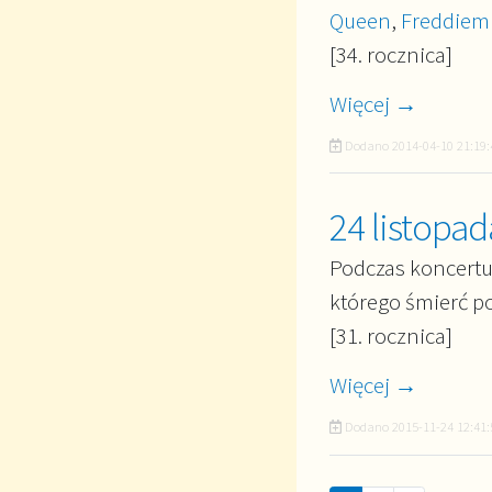
Queen
,
Freddiem
[34. rocznica]
Więcej →
Dodano
2014-04-10 21:19:
24 listopa
Podczas koncertu 
którego śmierć po
[31. rocznica]
Więcej →
Dodano
2015-11-24 12:41: