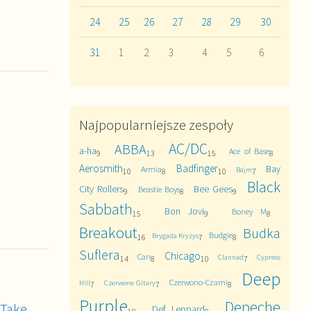
24
25
26
27
28
29
30
31
1
2
3
4
5
6
Najpopularniejsze zespoły
AC/DC
ABBA
a-ha
Ace of Base
9
13
15
8
Aerosmith
Badfinger
Bay
Armia
Bajm
10
8
10
7
Black
City Rollers
Bee Gees
Beastie Boys
9
8
9
Sabbath
Bon Jovi
Boney M
15
9
8
Breakout
Budka
Budgie
Brygada Kryzys
16
7
8
Suflera
Chicago
Can
Clannad
Cypress
14
8
10
7
Deep
Czerwono-Czarni
Hill
Czerwone Gitary
7
7
8
Purple
Depeche
Take
Def Leppard