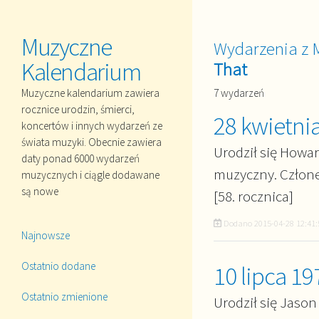
Muzyczne
Wydarzenia z 
Kalendarium
That
7 wydarzeń
Muzyczne kalendarium zawiera
rocznice urodzin, śmierci,
28 kwietni
koncertów i innych wydarzeń ze
świata muzyki. Obecnie zawiera
Urodził się Howar
daty ponad 6000 wydarzeń
muzyczny. Człon
muzycznych i ciągle dodawane
są nowe
[58. rocznica]
Dodano
2015-04-28 12:41:
Najnowsze
Ostatnio dodane
10 lipca 19
Ostatnio zmienione
Urodził się Jason