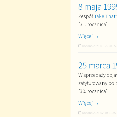
8 maja 199
Zespół
Take That
[31. rocznica]
Więcej →
Dodano
2026-01-25 00:55:
25 marca 1
W sprzedaży poja
zatytułowany po 
[30. rocznica]
Więcej →
Dodano
2026-02-10 21:35: