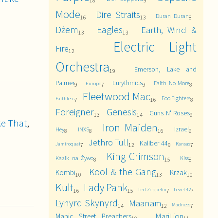
18
9
Mode
Dire Straits
Duran Duran
16
13
8
Dżem
Eagles
Earth, Wind &
13
13
Electric Light
Fire
12
Orchestra
Emerson, Lake and
19
Palmer
Eurythmics
Faith No More
Europe
9
7
9
8
Fleetwood Mac
Foo Fighters
Faithless
7
16
8
Foreigner
Genesis
Guns N' Roses
13
14
9
ke That
,
Iron Maiden
Izrael
Hey
INXS
8
8
16
9
Jethro Tull
Kaliber 44
Jamiroquai
Kansas
7
12
9
7
King Crimson
Kazik na Żywo
Kiss
8
15
8
Kool & the Gang
Kombi
Krzak
10
13
10
Kult
Lady Pank
Led Zeppelin
Level 42
16
15
7
7
Lynyrd Skynyrd
Maanam
Madness
14
12
7
Marillion
Manic Street Preachers