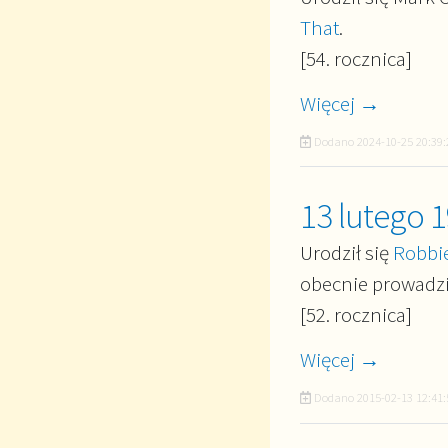
That
.
[54. rocznica]
Więcej →
Dodano
2024-10-25 20:39:
13 lutego 
Urodził się
Robbie
obecnie prowadzi
[52. rocznica]
Więcej →
Dodano
2015-02-13 12:41: