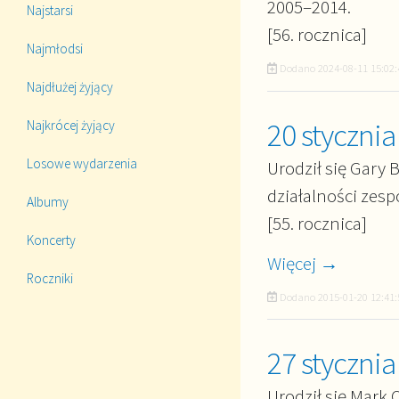
2005–2014.
Najstarsi
[56. rocznica]
Najmłodsi
Dodano
2024-08-11 15:02:
Najdłużej żyjący
20 stycznia
Najkrócej żyjący
Losowe wydarzenia
Urodził się Gary 
działalności zesp
Albumy
[55. rocznica]
Koncerty
Więcej →
Roczniki
Dodano
2015-01-20 12:41:
27 stycznia
Urodził się Mark