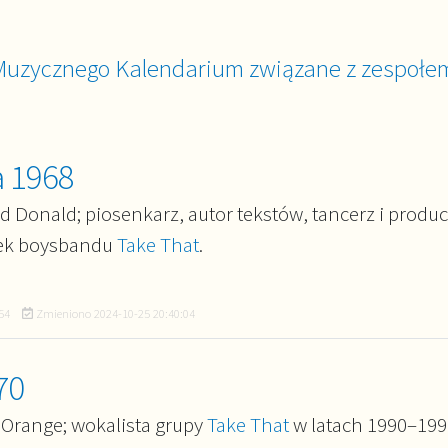
Muzycznego Kalendarium związane z zespołe
a 1968
d Donald; piosenkarz, autor tekstów, tancerz i produ
ek boysbandu
Take That
.
54
Zmieniono
2024-10-25 20:40:04
70
 Orange; wokalista grupy
Take That
w latach 1990–199