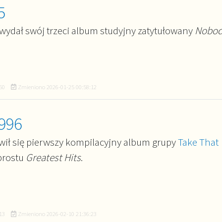
5
wydał swój trzeci album studyjny zatytułowany
Nobod
50
Zmieniono
2026-01-25 00:58:12
996
wił się pierwszy kompilacyjny album grupy
Take That
prostu
Greatest Hits
.
13
Zmieniono
2026-02-10 21:36:23