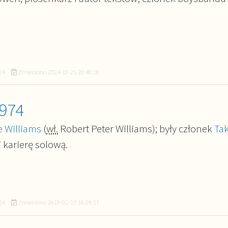
24
Zmieniono
2024-10-25 20:40:18
1974
 Williams
(
wł.
Robert Peter Williams); były członek
Ta
 karierę solową.
54
Zmieniono
2019-02-13 16:09:17