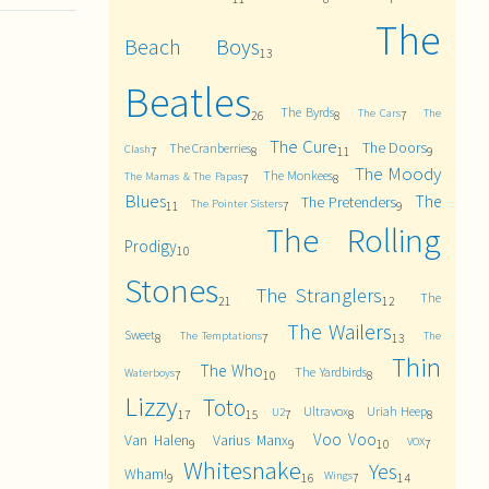
The
Beach Boys
13
Beatles
The Byrds
The Cars
The
26
8
7
The Cure
The Doors
The Cranberries
Clash
7
8
11
9
The Moody
The Monkees
The Mamas & The Papas
7
8
Blues
The
The Pretenders
The Pointer Sisters
11
7
9
The Rolling
Prodigy
10
Stones
The Stranglers
The
21
12
The Wailers
Sweet
The Temptations
The
8
7
13
Thin
The Who
The Yardbirds
Waterboys
7
10
8
Lizzy
Toto
Ultravox
Uriah Heep
U2
17
15
7
8
8
Voo Voo
Van Halen
Varius Manx
VOX
9
9
10
7
Whitesnake
Yes
Wham!
Wings
9
16
7
14