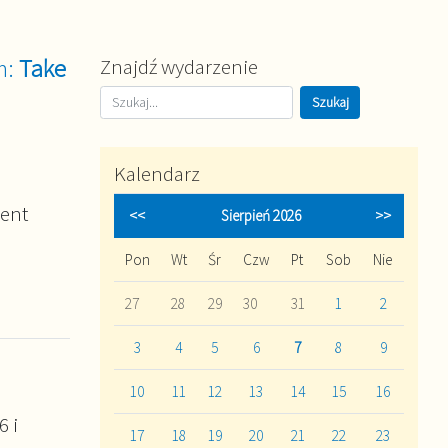
m:
Take
Znajdź wydarzenie
Kalendarz
cent
<<
Sierpień 2026
>>
Pon
Wt
Śr
Czw
Pt
Sob
Nie
27
28
29
30
31
1
2
3
4
5
6
7
8
9
10
11
12
13
14
15
16
6 i
17
18
19
20
21
22
23