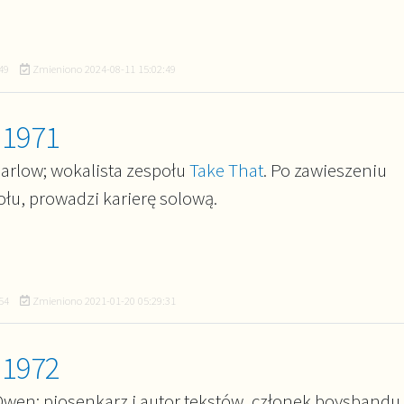
49
Zmieniono
2024-08-11 15:02:49
 1971
Barlow; wokalista zespołu
Take That
. Po zawieszeniu
ołu, prowadzi karierę solową.
54
Zmieniono
2021-01-20 05:29:31
 1972
 Owen; piosenkarz i autor tekstów, członek boysbandu