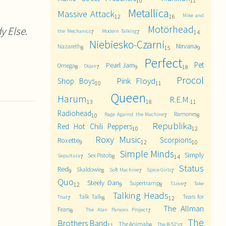
10
11
Metallica
Massive Attack
Mike and
12
16
Motörhead
y Else
.
the Mechanics
Modern Talking
7
7
14
Niebiesko-Czarni
Nirvana
Nazareth
8
15
9
Perfect
Pet
Pearl Jam
Omega
Osjan
8
7
9
18
Procol
Pink Floyd
Shop Boys
10
11
Queen
Harum
R.E.M.
13
18
11
Radiohead
Ramones
Rage Against the Machine
10
7
8
Republika
Red Hot Chili Peppers
10
12
Roxy Music
Scorpions
Roxette
9
12
10
Simple Minds
Simply
Sex Pistols
Sepultura
7
8
14
Status
Red
Skaldowie
Soft Machine
Spice Girls
9
8
7
7
Quo
Steely Dan
Supertramp
T.Love
Take
12
9
8
7
Talking Heads
Talk Talk
Tears for
That
7
8
12
The Allman
Fears
The Alan Parsons Project
8
7
The
Brothers Band
The Animals
The B-52's
11
8
7