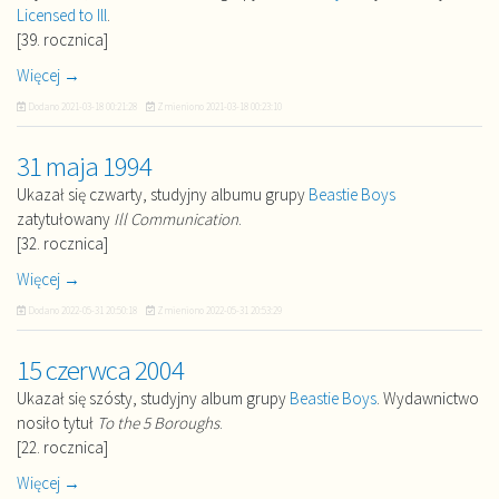
Licensed to Ill
.
[39. rocznica]
Więcej →
Dodano
2021-03-18 00:21:28
Zmieniono
2021-03-18 00:23:10
31 maja 1994
Ukazał się czwarty, studyjny albumu grupy
Beastie Boys
zatytułowany
Ill Communication
.
[32. rocznica]
Więcej →
Dodano
2022-05-31 20:50:18
Zmieniono
2022-05-31 20:53:29
15 czerwca 2004
Ukazał się szósty, studyjny album grupy
Beastie Boys
. Wydawnictwo
nosiło tytuł
To the 5 Boroughs
.
[22. rocznica]
Więcej →