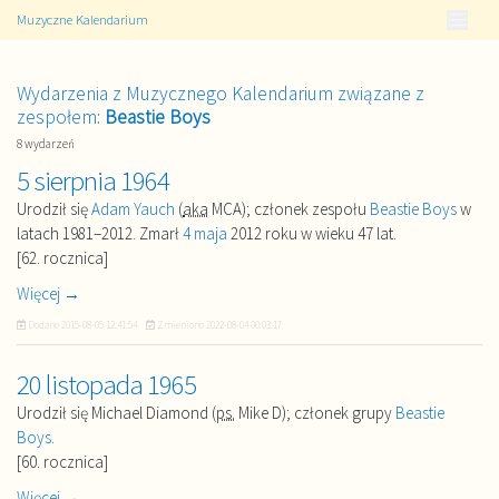
Muzyczne Kalendarium
Wydarzenia z Muzycznego Kalendarium związane z
zespołem:
Beastie Boys
8 wydarzeń
5 sierpnia 1964
Urodził się
Adam Yauch
(
aka
MCA); członek zespołu
Beastie Boys
w
latach 1981–2012. Zmarł
4 maja
2012 roku w wieku 47 lat.
[62. rocznica]
Więcej →
Dodano
2015-08-05 12:41:54
Zmieniono
2022-08-04 00:03:17
20 listopada 1965
Urodził się Michael Diamond (
ps.
Mike D); członek grupy
Beastie
Boys
.
[60. rocznica]
Więcej →