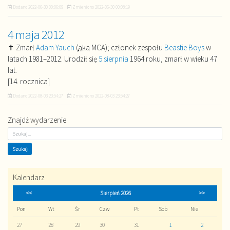
Dodano
2022-06-30 00:06:09
Zmieniono
2022-06-30 00:08:19
4 maja 2012
✝ Zmarł
Adam Yauch
(
aka
MCA); członek zespołu
Beastie Boys
w
latach 1981–2012. Urodził się
5 sierpnia
1964 roku, zmarł w wieku 47
lat.
[14. rocznica]
Dodano
2022-08-03 23:54:27
Zmieniono
2022-08-03 23:54:27
Znajdź wydarzenie
Kalendarz
<<
Sierpień 2026
>>
Pon
Wt
Śr
Czw
Pt
Sob
Nie
27
28
29
30
31
1
2