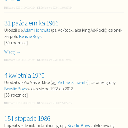
Dodano
2015-11-20 12:41:54
Zmieniono
2019-11-20 02:57:34
31 października 1966
Urodził się
Adam Horowitz
(
ps.
Ad-Rock,
aka
King Ad-Rock); członek
zespołu
Beastie Boys
.
[59. rocznica]
Więcej →
Dodano
2015-10-31 12:41:54
Zmieniono
2020-10-31 12:59:13
4 kwietnia 1970
Urodził się Mix Master Mike (
wł.
Michael Schwartz
); członek grupy
Beastie Boys
w okresie od 1998 do 2012.
[56. rocznica]
Dodano
2015-04-04 12:41:54
Zmieniono
2018-02-26 02:22:52
15 listopada 1986
Pojawił się debiutancki album grupy
Beastie Boys
zatytułowany