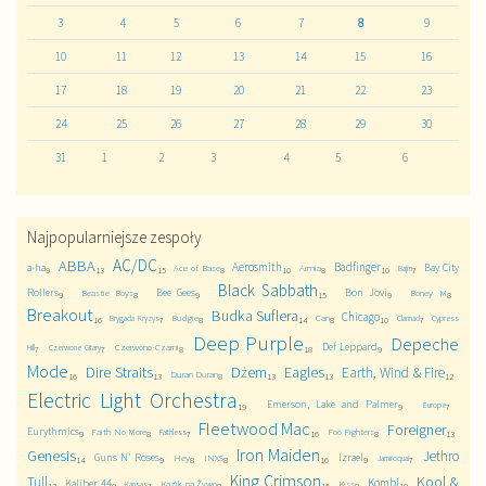
3
4
5
6
7
8
9
10
11
12
13
14
15
16
17
18
19
20
21
22
23
24
25
26
27
28
29
30
31
1
2
3
4
5
6
Najpopularniejsze zespoły
AC/DC
ABBA
Aerosmith
Badfinger
a-ha
Bay City
Ace of Base
Armia
Bajm
9
13
15
8
10
8
10
7
Black Sabbath
Rollers
Bee Gees
Bon Jovi
Beastie Boys
Boney M
9
8
9
15
9
8
Breakout
Budka Suflera
Chicago
Budgie
Can
Brygada Kryzys
Clannad
Cypress
16
7
8
14
8
10
7
Deep Purple
Depeche
Def Leppard
Czerwono-Czarni
Hill
Czerwone Gitary
7
7
8
18
9
Mode
Dire Straits
Dżem
Eagles
Earth, Wind & Fire
Duran Duran
16
13
8
13
13
12
Electric Light Orchestra
Emerson, Lake and Palmer
Europe
19
9
7
Fleetwood Mac
Foreigner
Eurythmics
Faith No More
Foo Fighters
Faithless
9
8
7
16
8
13
Iron Maiden
Genesis
Jethro
Guns N' Roses
Izrael
Hey
INXS
Jamiroquai
14
9
8
8
16
9
7
King Crimson
Kool &
Tull
Kombi
Kaliber 44
Kazik na Żywo
Kiss
Kansas