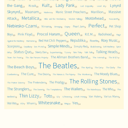
12
9
7
8
15
8
10
Kult
Lady Pank
the Gang
Lynyrd
Krzak
Led Zeppelin
Level 42
13
10
16
15
7
7
Skynyrd
Maanam
Massive
Marillion
Manic Street Preachers
Madness
14
12
7
10
11
Metallica
Motörhead
Attack
Nazareth
Mike and the Mechanics
Modern Talking
12
16
7
7
14
8
Perfect
Niebiesko-Czarni
Pet Shop
Nirvana
Pearl Jam
Omega
Osjan
15
9
8
7
9
18
Queen
Procol Harum
Pink Floyd
R.E.M.
Boys
Radiohead
Rage
10
11
13
18
11
10
Republika
Roxy Music
Red Hot Chili Peppers
Roxette
Ramones
Against the Machine
7
8
10
12
9
12
Simple Minds
Scorpions
Simply Red
Sex Pistols
Skaldowie
Sepultura
Soft Machine
Spice
10
7
8
14
9
8
7
Status Quo
Talking Heads
Steely Dan
Supertramp
Talk Talk
Girls
T.Love
Take That
7
12
9
8
7
7
8
12
The Allman Brothers Band
Tears for Fears
The Animals
The Alan Parsons Project
The B-52's
8
7
11
8
7
The Beatles
The Beach Boys
The Byrds
The
The Cars
The Clash
13
26
8
7
7
The Cure
The Moody Blues
The Doors
Cranberries
The Monkees
The Mamas & The Papas
8
11
9
7
8
11
The Rolling Stones
The Prodigy
The Pretenders
The Pointer Sisters
7
9
10
21
The Wailers
The Stranglers
The Who
The Sweet
The
The Temptations
The Waterboys
12
8
7
13
7
10
Thin Lizzy
Toto
Van Halen
Varius Manx
Yardbirds
Ultravox
Uriah Heep
U2
8
17
15
7
8
8
9
9
Whitesnake
Yes
Voo Voo
Wham!
VOX
Wings
10
7
9
16
7
14
.