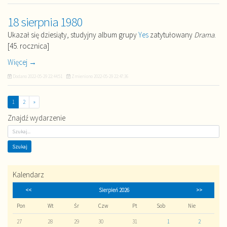
18 sierpnia 1980
Ukazał się dziesiąty, studyjny album grupy
Yes
zatytułowany
Drama
.
[45. rocznica]
Więcej →
Dodano
2022-05-29 22:44:51
Zmieniono
2022-05-29 22:47:36
1
2
»
Znajdź wydarzenie
Kalendarz
<<
Sierpień 2026
>>
Pon
Wt
Śr
Czw
Pt
Sob
Nie
27
28
29
30
31
1
2