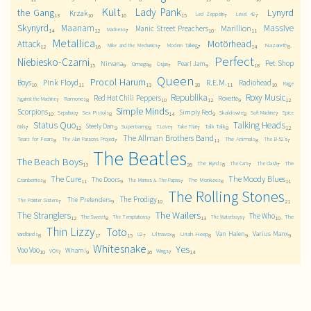
Kult
Lady Pank
the Gang
Lynyrd
Krzak
Led Zeppelin
Level 42
13
10
16
15
7
7
Skynyrd
Maanam
Massive
Marillion
Manic Street Preachers
Madness
14
12
7
10
11
Metallica
Motörhead
Attack
Nazareth
Mike and the Mechanics
Modern Talking
12
16
7
7
14
8
Perfect
Niebiesko-Czarni
Pet Shop
Nirvana
Pearl Jam
Omega
Osjan
15
9
8
7
9
18
Queen
Procol Harum
Pink Floyd
R.E.M.
Boys
Radiohead
Rage
10
11
13
18
11
10
Republika
Roxy Music
Red Hot Chili Peppers
Roxette
Ramones
Against the Machine
7
8
10
12
9
12
Simple Minds
Scorpions
Simply Red
Sex Pistols
Skaldowie
Sepultura
Soft Machine
Spice
10
7
8
14
9
8
7
Status Quo
Talking Heads
Steely Dan
Supertramp
Talk Talk
Girls
T.Love
Take That
7
12
9
8
7
7
8
12
The Allman Brothers Band
Tears for Fears
The Animals
The Alan Parsons Project
The B-52's
8
7
11
8
7
The Beatles
The Beach Boys
The Byrds
The
The Cars
The Clash
13
26
8
7
7
The Cure
The Moody Blues
The Doors
Cranberries
The Monkees
The Mamas & The Papas
8
11
9
7
8
11
The Rolling Stones
The Prodigy
The Pretenders
The Pointer Sisters
7
9
10
21
The Wailers
The Stranglers
The Who
The Sweet
The
The Temptations
The Waterboys
12
8
7
13
7
10
Thin Lizzy
Toto
Van Halen
Varius Manx
Yardbirds
Ultravox
Uriah Heep
U2
8
17
15
7
8
8
9
9
Whitesnake
Yes
Voo Voo
Wham!
VOX
Wings
10
7
9
16
7
14
.