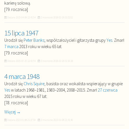
karierę solową.
[79. rocznica]
Dodano
2015-04-08 12:41:54
Zmieniono
2018-02-26 02:22:52
15 lipca 1947
Urodził się
Peter Banks
; współzałożyciel i gitarzysta grupy
Yes
. Zmarł
7 marca
2013 roku w wieku 65 lat.
[79. rocznica]
Dodano
2015-07-15 12:41:54
Zmieniono
2018-02-26 02:16:18
4 marca 1948
Urodził się
Chris Squire
; basista oraz wokalista wspierający w grupie
Yes
w latach 1968–1981, 1983–2004, 2008–2015. Zmarł
27 czerwca
2015 roku w wieku 67 lat.
[78. rocznica]
Więcej →
Dodano
2023-01-08 21:37:59
Zmieniono
2023-01-08 21:41:40