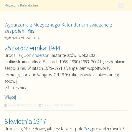
Muzyczne Kalendarium
Wydarzenia z Muzycznego Kalendarium związane z
zespołem:
Yes
Wydarzenia od 1 do 10 z 14
25 października 1944
Urodził się
Jon Anderson
; autor tekstów, wokalista i
multiinstrumentalista. W latach 1968–1980 i 1983–2004 był członkiem
zespołu
Yes
. W latach 1979–1991 z Vangelisem współtworzył
formację Jon and Vangelis. Od 1976 roku prowadzi także karierę
solową.
[81. rocznica]
Więcej →
Dodano
2015-10-25 12:41:54
Zmieniono
2021-10-24 23:49:47
8 kwietnia 1947
Urodził się Steve Howe; gitarzysta w zespole
Yes
, prowadzi również