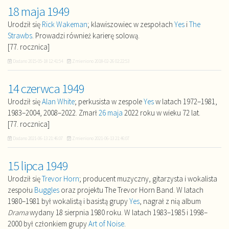
18 maja 1949
Urodził się
Rick Wakeman
; klawiszowiec w zespołach
Yes
i
The
Strawbs
. Prowadzi również karierę solową.
[77. rocznica]
Dodano
2015-05-18 12:41:54
Zmieniono
2018-02-26 02:22:53
14 czerwca 1949
Urodził się
Alan White
; perkusista w zespole
Yes
w latach 1972–1981,
1983–2004, 2008–2022. Zmarł
26 maja
2022 roku w wieku 72 lat.
[77. rocznica]
Dodano
2021-06-13 21:46:07
Zmieniono
2021-06-13 21:46:07
15 lipca 1949
Urodził się
Trevor Horn
; producent muzyczny, gitarzysta i wokalista
zespołu
Buggles
oraz projektu The Trevor Horn Band. W latach
1980–1981 był wokalistą i basistą grupy
Yes
, nagrał z nią album
Drama
wydany 18 sierpnia 1980 roku. W latach 1983–1985 i 1998–
2000 był członkiem grupy
Art of Noise
.