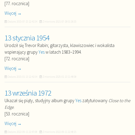
[77. rocznica]
Więcej →
Dodano
2015-07-15 12:41:54
Zmieniono
2021-07-18 01:18:35
13 stycznia 1954
Urodził się Trevor Rabin; gitarzysta, klawiszowiec i wokalista
wspierający grupy
Yes
w latach 1983–1994.
[72. rocznica]
Więcej →
Dodano
2015-01-13 12:41:54
Zmieniono
2025-01-13 11:48:58
13 września 1972
Ukazał się piąty, studyjny album grupy
Yes
zatytułowany
Close to the
Edge
.
[53. rocznica]
Więcej →
Dodano
2022-09-11 22:47:08
Zmieniono
2022-09-11 22:48:15