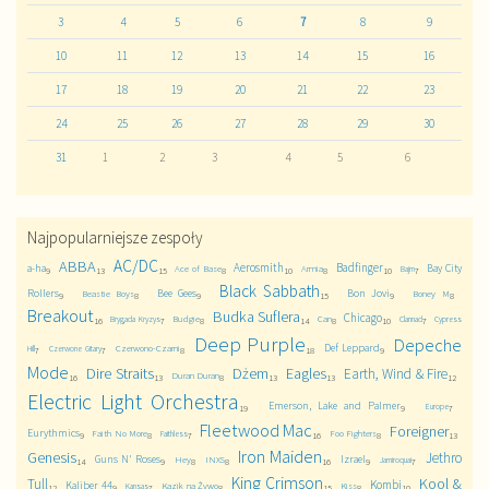
3
4
5
6
7
8
9
10
11
12
13
14
15
16
17
18
19
20
21
22
23
24
25
26
27
28
29
30
31
1
2
3
4
5
6
Najpopularniejsze zespoły
AC/DC
ABBA
Aerosmith
Badfinger
a-ha
Bay City
Ace of Base
Armia
Bajm
9
13
15
8
10
8
10
7
Black Sabbath
Rollers
Bee Gees
Bon Jovi
Beastie Boys
Boney M
9
8
9
15
9
8
Breakout
Budka Suflera
Chicago
Budgie
Can
Brygada Kryzys
Clannad
Cypress
16
7
8
14
8
10
7
Deep Purple
Depeche
Def Leppard
Czerwono-Czarni
Hill
Czerwone Gitary
7
7
8
18
9
Mode
Dire Straits
Dżem
Eagles
Earth, Wind & Fire
Duran Duran
16
13
8
13
13
12
Electric Light Orchestra
Emerson, Lake and Palmer
Europe
19
9
7
Fleetwood Mac
Foreigner
Eurythmics
Faith No More
Foo Fighters
Faithless
9
8
7
16
8
13
Iron Maiden
Genesis
Jethro
Guns N' Roses
Izrael
Hey
INXS
Jamiroquai
14
9
8
8
16
9
7
King Crimson
Kool &
Tull
Kombi
Kaliber 44
Kazik na Żywo
Kiss
Kansas
12
9
7
8
15
8
10