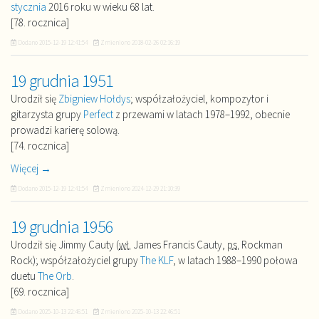
stycznia
2016 roku w wieku 68 lat.
[78. rocznica]
Dodano
2015-12-19 12:41:54
Zmieniono
2018-02-26 02:16:19
19 grudnia 1951
Urodził się
Zbigniew Hołdys
; współzałożyciel, kompozytor i
gitarzysta grupy
Perfect
z przewami w latach 1978–1992, obecnie
prowadzi karierę solową.
[74. rocznica]
Więcej →
Dodano
2015-12-19 12:41:54
Zmieniono
2024-12-29 21:10:39
19 grudnia 1956
Urodził się Jimmy Cauty (
wł.
James Francis Cauty,
ps.
Rockman
Rock); współzałożyciel grupy
The KLF
, w latach 1988–1990 połowa
duetu
The Orb
.
[69. rocznica]
Dodano
2025-10-13 22:46:51
Zmieniono
2025-10-13 22:46:51