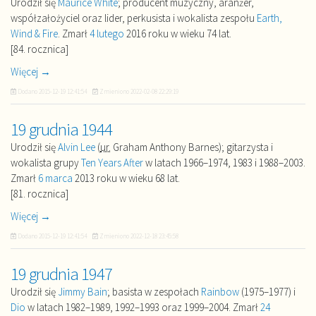
Urodził się
Maurice White
; producent muzyczny, aranżer,
współzałożyciel oraz lider, perkusista i wokalista zespołu
Earth,
Wind & Fire
. Zmarł
4 lutego
2016 roku w wieku 74 lat.
[84. rocznica]
Więcej →
Dodano
2015-12-19 12:41:54
Zmieniono
2022-02-08 22:29:19
19 grudnia 1944
Urodził się
Alvin Lee
(
ur.
Graham Anthony Barnes); gitarzysta i
wokalista grupy
Ten Years After
w latach 1966–1974, 1983 i 1988–2003.
Zmarł
6 marca
2013 roku w wieku 68 lat.
[81. rocznica]
Więcej →
Dodano
2015-12-19 12:41:54
Zmieniono
2022-12-18 23:45:58
19 grudnia 1947
Urodził się
Jimmy Bain
; basista w zespołach
Rainbow
(1975–1977) i
Dio
w latach 1982–1989, 1992–1993 oraz 1999–2004. Zmarł
24