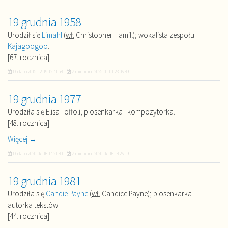
19 grudnia 1958
Urodził się
Limahl
(
wł.
Christopher Hamill); wokalista zespołu
Kajagoogoo
.
[67. rocznica]
Dodano
2015-12-19 12:41:54
Zmieniono
2025-01-01 23:06:49
19 grudnia 1977
Urodziła się Elisa Toffoli; piosenkarka i kompozytorka.
[48. rocznica]
Więcej →
Dodano
2020-07-16 14:21:40
Zmieniono
2020-07-16 14:26:19
19 grudnia 1981
Urodziła się
Candie Payne
(
wł.
Candice Payne); piosenkarka i
autorka tekstów.
[44. rocznica]