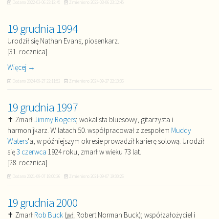
Dodano
2022-03-06 23:12:45
Zmieniono
2022-03-06 23:12:45
19 grudnia 1994
Urodził się Nathan Evans; piosenkarz.
[31. rocznica]
Więcej →
Dodano
2024-09-27 22:11:52
Zmieniono
2024-09-27 22:13:36
19 grudnia 1997
✝ Zmarł
Jimmy Rogers
; wokalista bluesowy, gitarzysta i
harmonijkarz. W latach 50. współpracował z zespołem
Muddy
Waters
'a, w późniejszym okresie prowadził karierę solową. Urodził
się
3 czerwca
1924 roku, zmarł w wieku 73 lat.
[28. rocznica]
Dodano
2021-09-07 19:00:26
Zmieniono
2021-09-07 19:00:26
19 grudnia 2000
✝ Zmarł
Rob Buck
(
wł.
Robert Norman Buck); współzałożyciel i