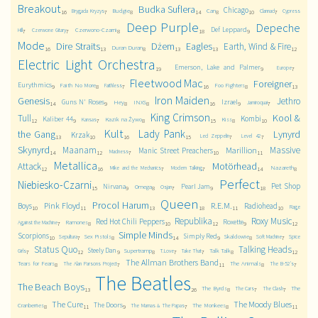
Breakout
Budka Suflera
Chicago
Budgie
Can
Brygada Kryzys
Clannad
Cypress
16
7
8
14
8
10
7
Deep Purple
Depeche
Def Leppard
Czerwono-Czarni
Hill
Czerwone Gitary
7
7
8
18
9
Mode
Dire Straits
Dżem
Eagles
Earth, Wind & Fire
Duran Duran
16
13
8
13
13
12
Electric Light Orchestra
Emerson, Lake and Palmer
Europe
19
9
7
Fleetwood Mac
Foreigner
Eurythmics
Faith No More
Foo Fighters
Faithless
9
8
7
16
8
13
Iron Maiden
Genesis
Jethro
Guns N' Roses
Izrael
Hey
INXS
Jamiroquai
14
9
8
8
16
9
7
King Crimson
Kool &
Tull
Kombi
Kaliber 44
Kazik na Żywo
Kiss
Kansas
12
9
7
8
15
8
10
Kult
Lady Pank
the Gang
Lynyrd
Krzak
Led Zeppelin
Level 42
13
10
16
15
7
7
Skynyrd
Maanam
Massive
Marillion
Manic Street Preachers
Madness
14
12
7
10
11
Metallica
Motörhead
Attack
Nazareth
Mike and the Mechanics
Modern Talking
12
16
7
7
14
8
Perfect
Niebiesko-Czarni
Pet Shop
Nirvana
Pearl Jam
Omega
Osjan
15
9
8
7
9
18
Queen
Procol Harum
Pink Floyd
R.E.M.
Boys
Radiohead
Rage
10
11
13
18
11
10
Republika
Roxy Music
Red Hot Chili Peppers
Roxette
Ramones
Against the Machine
7
8
10
12
9
12
Simple Minds
Scorpions
Simply Red
Sex Pistols
Skaldowie
Sepultura
Soft Machine
Spice
10
7
8
14
9
8
7
Status Quo
Talking Heads
Steely Dan
Supertramp
Talk Talk
Girls
T.Love
Take That
7
12
9
8
7
7
8
12
The Allman Brothers Band
Tears for Fears
The Animals
The Alan Parsons Project
The B-52's
8
7
11
8
7
The Beatles
The Beach Boys
The Byrds
The
The Cars
The Clash
13
26
8
7
7
The Cure
The Moody Blues
The Doors
Cranberries
The Monkees
The Mamas & The Papas
8
11
9
7
8
11