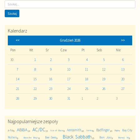
Kalendarz
<<
Grudzień 2026
>>
Pon
Wt
Śr
Czw
Pt
Sob
Nie
30
1
2
3
4
5
6
7
8
9
10
11
12
13
14
15
16
17
18
19
20
21
22
23
24
25
26
27
28
29
30
31
1
2
3
Najpopularniejsze zespoły
AC/DC
ABBA
Aerosmith
Badfinger
a-ha
Bay City
Ace of Base
Armia
Bajm
9
13
15
8
10
8
10
7
Black Sabbath
Rollers
Bee Gees
Bon Jovi
Beastie Boys
Boney M
9
8
9
15
9
8