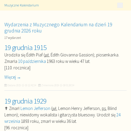
Muzyczne Kalendarium
Wydarzenia z Muzycznego Kalendarium na dzień 19
grudnia 2026 roku
17 wydarzeń
19 grudnia 1915
Urodziła się Édith Piaf (
wł.
Édith Giovanna Gassion); piosenkarka.
Zmarła
10 października
1963 roku w wieku 47 lat.
[110. rocznica]
Więcej →
Dodano
2015-12-19 12:41:54
Zmieniono
2019-12-18 01:26:54
19 grudnia 1929
✝ Zmarł
Lemon Jefferson
(
wł.
Lemon Henry Jefferson,
ps.
Blind
Lemon); niewidomy wokalista i gitarzysta bluesowy. Urodził się
24
września
1893 roku, zmarł w wieku 36 lat.
[96. rocznica]