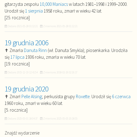
gitarzysta zespołu
10,000 Maniacs
w latach 1981–1998 i 1999–2000.
Urodził się
1 sierpnia
1958 roku, zmarł w wieku 42 lat.
[25. rocznica]
Dodano
2021-05-28 01:12:21
Zmieniono
2021-05-28 01:12:21
19 grudnia 2006
✝ Zmarła
Danuta Rinn
(wł. Danuta Smykla); piosenkarka. Urodziła
się
17 lipca
1936 roku, zmarła w wieku 70 lat.
[19. rocznica]
Dodano
2015-12-19 12:41:54
Zmieniono
2018-02-26 02:16:17
19 grudnia 2020
✝ Zmarł
Pelle Alsing
; perkusista grupy
Roxette
. Urodził się
6 czerwca
1960 roku, zmarł w wieku 60 lat.
[5. rocznica]
Dodano
2025-05-01 18:04:37
Zmieniono
2025-05-05 20:18:55
Znajdź wydarzenie