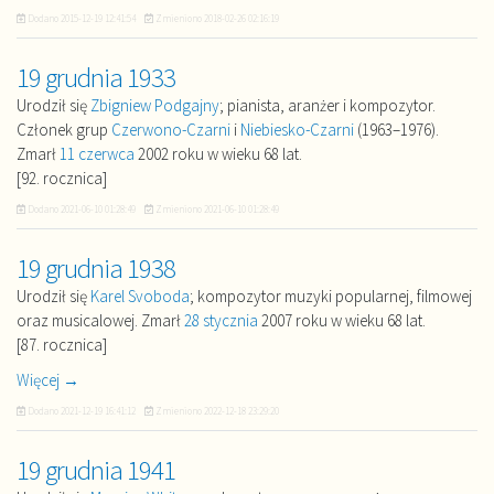
Dodano
2015-12-19 12:41:54
Zmieniono
2018-02-26 02:16:19
19 grudnia 1933
Urodził się
Zbigniew Podgajny
; pianista, aranżer i kompozytor.
Członek grup
Czerwono-Czarni
i
Niebiesko-Czarni
(1963–1976).
Zmarł
11 czerwca
2002 roku w wieku 68 lat.
[92. rocznica]
Dodano
2021-06-10 01:28:49
Zmieniono
2021-06-10 01:28:49
19 grudnia 1938
Urodził się
Karel Svoboda
; kompozytor muzyki popularnej, filmowej
oraz musicalowej. Zmarł
28 stycznia
2007 roku w wieku 68 lat.
[87. rocznica]
Więcej →
Dodano
2021-12-19 16:41:12
Zmieniono
2022-12-18 23:29:20
19 grudnia 1941