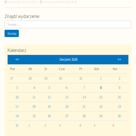
Dodano
2015-06-16 12:41:54
Zmieniono
2018-02-26 02:16:18
Znajdź wydarzenie
Kalendarz
<<
Sierpień 2026
>>
Pon
Wt
Śr
Czw
Pt
Sob
Nie
27
28
29
30
31
1
2
3
4
5
6
7
8
9
10
11
12
13
14
15
16
17
18
19
20
21
22
23
24
25
26
27
28
29
30
31
1
2
3
4
5
6