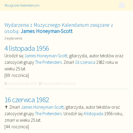
Muzyczne Kalendarium
Wydarzenia z Muzycznego Kalendarium związane z
osobą:
James Honeyman-Scott
2 wydarzenia
4 listopada 1956
Urodził się
James Honeyman-Scott
; gitarzysta, autor tekstów oraz
założyciel grupy
The Pretenders
. Zmarł
16 czerwca
1982 roku w
wieku 25 lat.
[69. rocznica]
Dodano
2014-11-28 15:01:32
Zmieniono
2018-02-26 02:16:19
16 czerwca 1982
✝ Zmarł
James Honeyman-Scott
; gitarzysta, autor tekstów oraz
założyciel grupy
The Pretenders
. Urodził się
4 listopada
1956 roku,
zmarł w wieku 25 lat.
[44. rocznica]