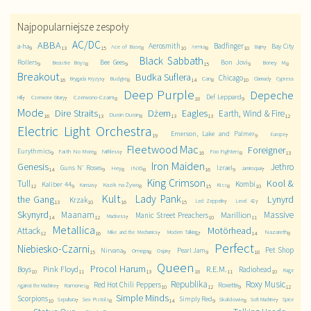
Najpopularniejsze zespoły
AC/DC
ABBA
Aerosmith
Badfinger
a-ha
Bay City
Ace of Base
Armia
Bajm
9
13
15
8
10
8
10
7
Black Sabbath
Rollers
Bee Gees
Bon Jovi
Beastie Boys
Boney M
9
8
9
15
9
8
Breakout
Budka Suflera
Chicago
Budgie
Can
Brygada Kryzys
Clannad
Cypress
16
7
8
14
8
10
7
Deep Purple
Depeche
Def Leppard
Czerwono-Czarni
Hill
Czerwone Gitary
7
7
8
18
9
Mode
Dire Straits
Dżem
Eagles
Earth, Wind & Fire
Duran Duran
16
13
8
13
13
12
Electric Light Orchestra
Emerson, Lake and Palmer
Europe
19
9
7
Fleetwood Mac
Foreigner
Eurythmics
Faith No More
Foo Fighters
Faithless
9
8
7
16
8
13
Iron Maiden
Genesis
Jethro
Guns N' Roses
Izrael
Hey
INXS
Jamiroquai
14
9
8
8
16
9
7
King Crimson
Kool &
Tull
Kombi
Kaliber 44
Kazik na Żywo
Kiss
Kansas
12
9
7
8
15
8
10
Kult
Lady Pank
the Gang
Lynyrd
Krzak
Led Zeppelin
Level 42
13
10
16
15
7
7
Skynyrd
Maanam
Massive
Marillion
Manic Street Preachers
Madness
14
12
7
10
11
Metallica
Motörhead
Attack
Nazareth
Mike and the Mechanics
Modern Talking
12
16
7
7
14
8
Perfect
Niebiesko-Czarni
Pet Shop
Nirvana
Pearl Jam
Omega
Osjan
15
9
8
7
9
18
Queen
Procol Harum
Pink Floyd
R.E.M.
Boys
Radiohead
Rage
10
11
13
18
11
10
Republika
Roxy Music
Red Hot Chili Peppers
Roxette
Ramones
Against the Machine
7
8
10
12
9
12
Simple Minds
Scorpions
Simply Red
Sex Pistols
Skaldowie
Sepultura
Soft Machine
Spice
10
7
8
14
9
8
7