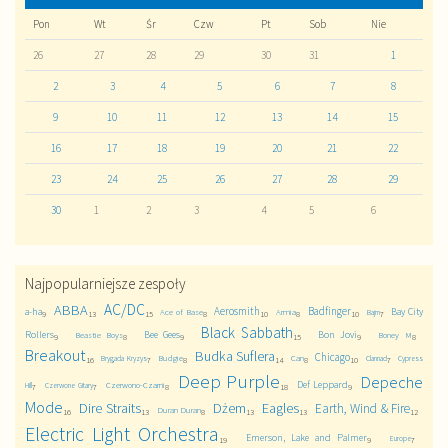
Pon
Wt
Śr
Czw
Pt
Sob
Nie
26
27
28
29
30
31
1
2
3
4
5
6
7
8
9
10
11
12
13
14
15
16
17
18
19
20
21
22
23
24
25
26
27
28
29
30
1
2
3
4
5
6
Najpopularniejsze zespoły
AC/DC
ABBA
Aerosmith
Badfinger
a-ha
Bay City
Ace of Base
Armia
Bajm
9
13
15
8
10
8
10
7
Black Sabbath
Rollers
Bee Gees
Bon Jovi
Beastie Boys
Boney M
9
8
9
15
9
8
Breakout
Budka Suflera
Chicago
Budgie
Can
Brygada Kryzys
Clannad
Cypress
16
7
8
14
8
10
7
Deep Purple
Depeche
Def Leppard
Czerwono-Czarni
Hill
Czerwone Gitary
7
7
8
18
9
Mode
Dire Straits
Dżem
Eagles
Earth, Wind & Fire
Duran Duran
16
13
8
13
13
12
Electric Light Orchestra
Emerson, Lake and Palmer
Europe
19
9
7