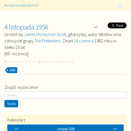
Muzyczne Kalendarium
4 listopada 1956
Urodził się
James Honeyman-Scott
; gitarzysta, autor tekstów oraz
założyciel grupy
The Pretenders
. Zmarł
16 czerwca
1982 roku w
wieku 25 lat.
[69. rocznica]
Dodano
2014-11-28 15:01:32
Zmieniono
2018-02-26 02:16:19
1956
Znajdź wydarzenie
Kalendarz
<<
Listopad 2026
>>