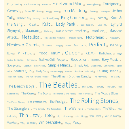
Fleetwood Mac
Foreigner
Eurythmics
Faith No More
Foo Fighters
Faithless
9
8
7
16
8
13
Iron Maiden
Genesis
Jethro
Guns N' Roses
Izrael
Hey
INXS
Jamiroquai
14
9
8
8
16
9
7
King Crimson
Kool &
Tull
Kombi
Kaliber 44
Kazik na Żywo
Kiss
Kansas
12
9
7
8
15
8
10
Kult
Lady Pank
the Gang
Lynyrd
Krzak
Led Zeppelin
Level 42
13
10
16
15
7
7
Skynyrd
Maanam
Massive
Marillion
Manic Street Preachers
Madness
14
12
7
10
11
Metallica
Motörhead
Attack
Nazareth
Mike and the Mechanics
Modern Talking
12
16
7
7
14
8
Perfect
Niebiesko-Czarni
Pet Shop
Nirvana
Pearl Jam
Omega
Osjan
15
9
8
7
9
18
Queen
Procol Harum
Pink Floyd
R.E.M.
Boys
Radiohead
Rage
10
11
13
18
11
10
Republika
Roxy Music
Red Hot Chili Peppers
Roxette
Ramones
Against the Machine
7
8
10
12
9
12
Simple Minds
Scorpions
Simply Red
Sex Pistols
Skaldowie
Sepultura
Soft Machine
Spice
10
7
8
14
9
8
7
Status Quo
Talking Heads
Steely Dan
Supertramp
Talk Talk
Girls
T.Love
Take That
7
12
9
8
7
7
8
12
The Allman Brothers Band
Tears for Fears
The Animals
The Alan Parsons Project
The B-52's
8
7
11
8
7
The Beatles
The Beach Boys
The Byrds
The
The Cars
The Clash
13
26
8
7
7
The Cure
The Moody Blues
The Doors
Cranberries
The Monkees
The Mamas & The Papas
8
11
9
7
8
11
The Rolling Stones
The Prodigy
The Pretenders
The Pointer Sisters
7
9
10
21
The Wailers
The Stranglers
The Who
The Sweet
The
The Temptations
The Waterboys
12
8
7
13
7
10
Thin Lizzy
Toto
Van Halen
Varius Manx
Yardbirds
Ultravox
Uriah Heep
U2
8
17
15
7
8
8
9
9
Whitesnake
Yes
Voo Voo
Wham!
VOX
Wings
10
7
9
16
7
14