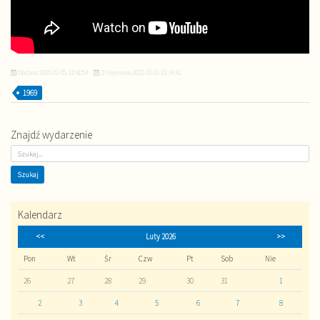
Dodano
2015-02-05 12:41:54
Zmieniono
2022-02-01 23:34:41
1969
Znajdź wydarzenie
Kalendarz
<<
Luty 2026
>>
Pon
Wt
Śr
Czw
Pt
Sob
Nie
26
27
28
29
30
31
1
2
3
4
5
6
7
8