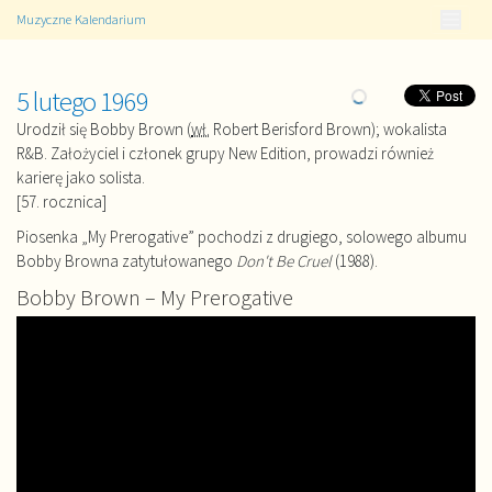
Muzyczne Kalendarium
5 lutego 1969
Urodził się Bobby Brown (
wł.
Robert Berisford Brown); wokalista
R&B. Założyciel i członek grupy New Edition, prowadzi również
karierę jako solista.
[57. rocznica]
Piosenka „My Prerogative” pochodzi z drugiego, solowego albumu
Bobby Browna zatytułowanego
Don't Be Cruel
(1988).
Bobby Brown – My Prerogative