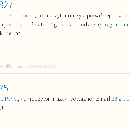
827
van Beethoven
; kompozytor muzyki poważnej. Jako d
jest również data 17 grudnia. Urodził się
16 grudnia
u 56 lat.
54
Zmieniono
2021-03-25 23:20:01
75
e Ravel
; kompozytor muzyki poważnej. Zmarł
28 grud
t.