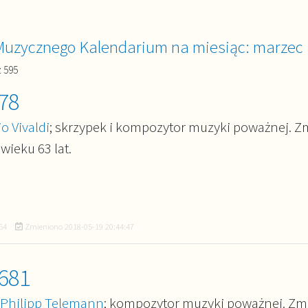
Muzycznego Kalendarium na miesiąc: marzec
z 595
78
o Vivaldi
; skrzypek i kompozytor muzyki poważnej. Z
wieku 63 lat.
54
Zmieniono
2018-05-19 20:44:47
681
 Philipp Telemann
; kompozytor muzyki poważnej. Zm