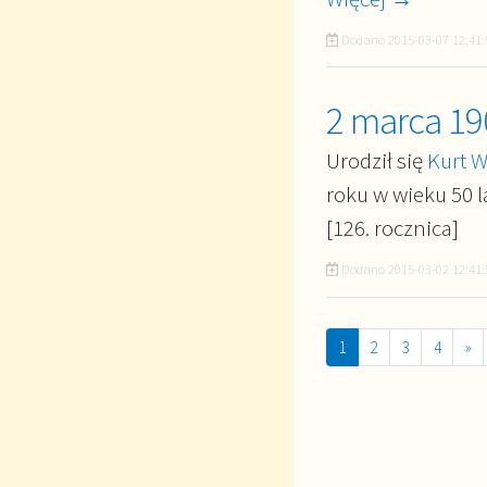
Dodano
2015-03-07 12:41:
2 marca 19
Urodził się
Kurt W
roku w wieku 50 la
[126. rocznica]
Dodano
2015-03-02 12:41:
1
2
3
4
»