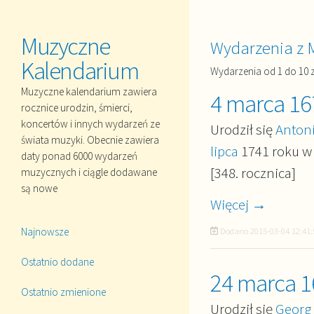
Muzyczne
Wydarzenia z 
Kalendarium
Wydarzenia od 1 do 10 
Muzyczne kalendarium zawiera
4 marca 16
rocznice urodzin, śmierci,
koncertów i innych wydarzeń ze
Urodził się
Antoni
świata muzyki. Obecnie zawiera
lipca
1741 roku w 
daty ponad 6000 wydarzeń
[348. rocznica]
muzycznych i ciągle dodawane
są nowe
Więcej →
Najnowsze
Dodano
2015-03-04 12:41:
Ostatnio dodane
24 marca 1
Ostatnio zmienione
Urodził się
Georg