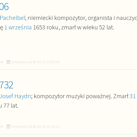
06
Pachelbel
; niemiecki kompozytor, organista i nauczyc
ię
1 września
1653 roku, zmarł w wieku 52 lat.
54
Zmieniono
2018-05-05 17:05:34
732
 Josef Haydn
; kompozytor muzyki poważnej. Zmarł
31
 77 lat.
54
Zmieniono
2018-02-26 02:16:17