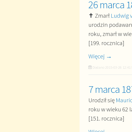
26 marca 1
✝ Zmarł
Ludwig 
urodzin podawana 
roku, zmarł w wiek
[199. rocznica]
Więcej →
Dodano
2015-03-26 12:41:
7 marca 18
Urodził się
Mauric
roku w wieku 62 la
[151. rocznica]
Więcej →