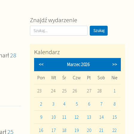
Znajdź wydarzenie
Kalendarz
marł
28
<<
Marzec 2026
>>
Pon
Wt
Śr
Czw
Pt
Sob
Nie
23
24
25
26
27
28
1
2
3
4
5
6
7
8
9
10
11
12
13
14
15
16
17
18
19
20
21
22
arł
25