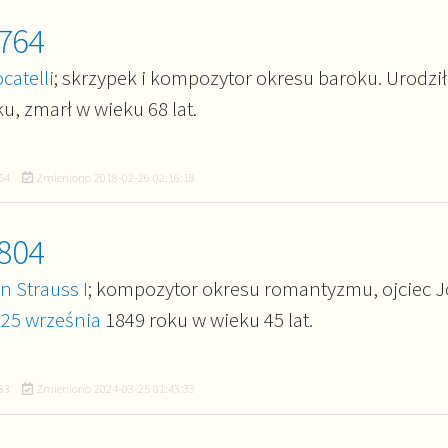
764
catelli
; skrzypek i kompozytor okresu baroku. Urodził
u, zmarł w wieku 68 lat.
54
Zmieniono
2018-02-26 02:16:18
804
 Strauss I
; kompozytor okresu romantyzmu, ojciec 
ł
25 września
1849 roku w wieku 45 lat.
33
Zmieniono
2024-03-25 01:43:33