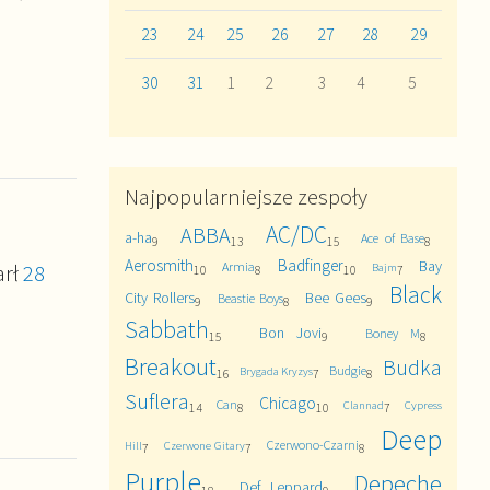
23
24
25
26
27
28
29
30
31
1
2
3
4
5
Najpopularniejsze zespoły
AC/DC
ABBA
a-ha
Ace of Base
9
13
15
8
Aerosmith
Badfinger
Bay
arł
28
Armia
Bajm
10
8
10
7
Black
City Rollers
Bee Gees
Beastie Boys
9
8
9
Sabbath
Bon Jovi
Boney M
15
9
8
Breakout
Budka
Budgie
Brygada Kryzys
16
7
8
Suflera
Chicago
Can
Clannad
Cypress
14
8
10
7
Deep
Czerwono-Czarni
Hill
Czerwone Gitary
7
7
8
Purple
Depeche
Def Leppard