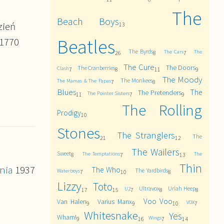
The
Beach Boys
zień
13
Beatles
1770
The Byrds
The Cars
The
26
8
7
The Cure
The Doors
The Cranberries
Clash
7
8
11
9
The Moody
The Monkees
The Mamas & The Papas
7
8
Blues
The
The Pretenders
The Pointer Sisters
11
7
9
The Rolling
Prodigy
10
Stones
The Stranglers
The
21
12
The Wailers
Sweet
The Temptations
The
8
7
13
Thin
nia
1937
The Who
The Yardbirds
Waterboys
7
10
8
Lizzy
Toto
Ultravox
Uriah Heep
U2
17
15
7
8
8
Voo Voo
Van Halen
Varius Manx
VOX
9
9
10
7
Whitesnake
Yes
Wham!
Wings
9
16
7
14