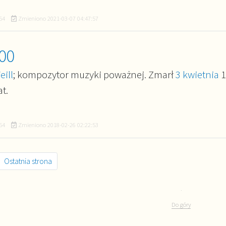
54
Zmieniono
2021-03-07 04:47:57
00
eill
; kompozytor muzyki poważnej. Zmarł
3 kwietnia
1
t.
54
Zmieniono
2018-02-26 02:22:53
Ostatnia strona
.
Do góry