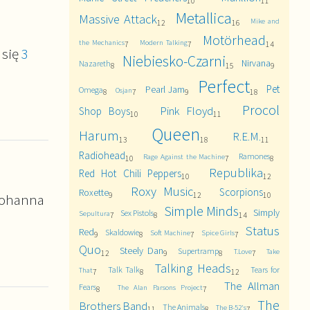
10
11
Metallica
Massive Attack
Mike and
12
16
Motörhead
the Mechanics
Modern Talking
7
7
14
 się
3
Niebiesko-Czarni
Nirvana
Nazareth
8
15
9
Perfect
Pet
Pearl Jam
Omega
Osjan
8
7
9
18
Procol
Pink Floyd
Shop Boys
10
11
Queen
Harum
R.E.M.
13
18
11
Radiohead
Ramones
Rage Against the Machine
10
7
8
Republika
Red Hot Chili Peppers
10
12
Roxy Music
Scorpions
Roxette
Johanna
9
12
10
Simple Minds
Simply
Sex Pistols
Sepultura
7
8
14
Status
Red
Skaldowie
Soft Machine
Spice Girls
9
8
7
7
Quo
Steely Dan
Supertramp
T.Love
Take
12
9
8
7
Talking Heads
Talk Talk
Tears for
That
7
8
12
The Allman
Fears
The Alan Parsons Project
8
7
The
Brothers Band
The Animals
The B-52's
11
8
7