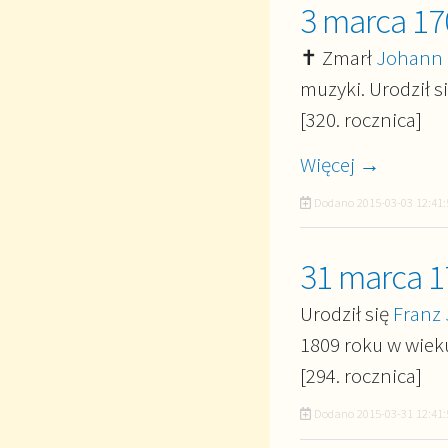
3 marca 17
✝ Zmarł
Johann 
muzyki. Urodził s
[320. rocznica]
Więcej →
Dodano
2015-03-03 12:41:
31 marca 1
Urodził się
Franz
1809 roku w wieku
[294. rocznica]
Dodano
2015-03-31 12:41: