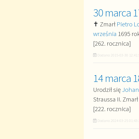
30 marca 1
✝ Zmarł
Pietro Lo
września
1695 rok
[262. rocznica]
Dodano
2015-03-30 12:41:
14 marca 1
Urodził się
Johann
Straussa II. Zmar
[222. rocznica]
Dodano
2024-03-25 01:43: