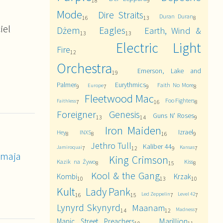
18
9
Mode
Dire Straits
Duran Duran
16
13
8
iel
Dżem
Eagles
Earth, Wind &
13
13
Electric Light
Fire
12
Orchestra
Emerson, Lake and
19
Palmer
Eurythmics
Faith No More
Europe
9
7
9
8
Fleetwood Mac
Foo Fighters
Faithless
7
16
8
Foreigner
Genesis
Guns N' Roses
13
14
9
Iron Maiden
Izrael
Hey
INXS
8
8
16
9
Jethro Tull
Kaliber 44
Jamiroquai
Kansas
7
12
9
7
 maja
King Crimson
Kazik na Żywo
Kiss
8
15
8
Kool & the Gang
Kombi
Krzak
10
13
10
Kult
Lady Pank
Led Zeppelin
Level 42
16
15
7
7
Lynyrd Skynyrd
Maanam
Madness
14
12
7
Marillion
Manic Street Preachers