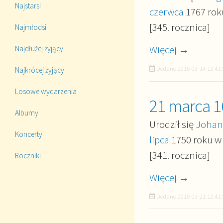
Najstarsi
czerwca
1767 roku
[345. rocznica]
Najmłodsi
Więcej →
Najdłużej żyjący
Dodano
2015-03-14 12:41:
Najkrócej żyjący
Losowe wydarzenia
21 marca 1
Albumy
Urodził się
Johan
Koncerty
lipca
1750 roku w 
[341. rocznica]
Roczniki
Więcej →
Dodano
2015-03-21 12:41: