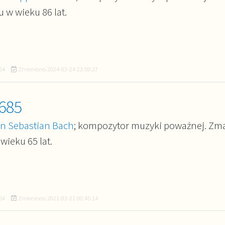
 w wieku 86 lat.
54
Zmieniono
2024-03-24 23:59:27
685
n Sebastian Bach
; kompozytor muzyki poważnej. Zm
wieku 65 lat.
54
Zmieniono
2021-03-21 00:45:14