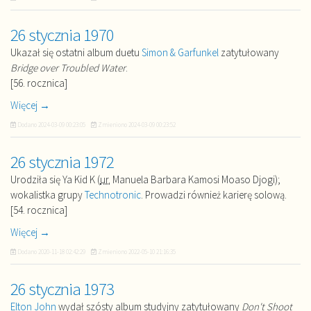
26 stycznia 1970
Ukazał się ostatni album duetu
Simon & Garfunkel
zatytułowany
Bridge over Troubled Water
.
[56. rocznica]
Więcej →
Dodano
2024-03-09 00:23:05
Zmieniono
2024-03-09 00:23:52
26 stycznia 1972
Urodziła się Ya Kid K (
ur.
Manuela Barbara Kamosi Moaso Djogi);
wokalistka grupy
Technotronic
. Prowadzi również karierę solową.
[54. rocznica]
Więcej →
Dodano
2020-11-18 02:42:29
Zmieniono
2022-05-10 21:16:35
26 stycznia 1973
Elton John
wydał szósty album studyjny zatytułowany
Don't Shoot