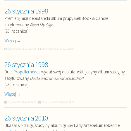
26 stycznia 1998
Premierę miał debiutancki album grupy Bell Book & Candle
zatytułowany
Read My Sign
.
[28. rocznica]
Więcej →
Dodano
2026-03-22 22:54:28
Zmieniono
2026-03-22 22:55:34
26 stycznia 1998
Duet
Propellerheads
wydał swój debiutancki i jedyny album studyjny
zatytułowany
Decksandrumsandrockandroll
.
[28. rocznica]
Więcej →
Dodano
2025-01-24 21:19:07
Zmieniono
2025-01-24 21:19:07
26 stycznia 2010
Ukazał się drugi, studyjny album grupy Lady Antebellum (obecnie