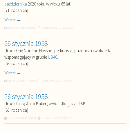
października
2020 roku w wieku 65 lat.
[71. rocznica]
Więcej →
Dodano
2015-01-26 12:28:54
Zmieniono
2021-01-26 02:23:32
26 stycznia 1958
Urodził się Norman Hassan; perkusista, puzonista i wokalista
wspomagający w grupie
UB40
.
[68. rocznica]
Więcej →
Dodano
2015-01-26 12:34:54
Zmieniono
2026-02-14 22:39:12
26 stycznia 1958
Urodziła się Anita Baker; wokalistka jazz i R&B.
[68. rocznica]
Dodano
2015-01-26 12:31:54
Zmieniono
2018-02-26 02:22:51