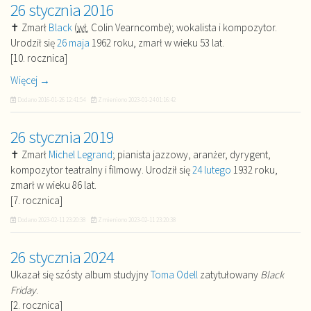
26 stycznia 2016
✝ Zmarł
Black
(
wł.
Colin Vearncombe); wokalista i kompozytor.
Urodził się
26 maja
1962 roku, zmarł w wieku 53 lat.
[10. rocznica]
Więcej →
Dodano
2016-01-26 12:41:54
Zmieniono
2023-01-24 01:16:42
26 stycznia 2019
✝ Zmarł
Michel Legrand
; pianista jazzowy, aranżer, dyrygent,
kompozytor teatralny i filmowy. Urodził się
24 lutego
1932 roku,
zmarł w wieku 86 lat.
[7. rocznica]
Dodano
2023-02-11 23:20:38
Zmieniono
2023-02-11 23:20:38
26 stycznia 2024
Ukazał się szósty album studyjny
Toma Odell
zatytułowany
Black
Friday
.
[2. rocznica]