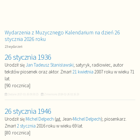
Wydarzenia z Muzycznego Kalendarium na dzień 26
stycznia 2026 roku
23 wydarzeń
26 stycznia 1936
Urodził się
Jan Tadeusz Stanisławski
; satyryk, radiowiec, autor
tekstów piosenek oraz aktor. Zmarł
21 kwietnia
2007 roku w wieku 71
lat.
[90. rocznica]
Dodano
2017-01-26 09:30:15
Zmieniono
2018-02-26 02:16:19
26 stycznia 1946
Urodził się
Michel Delpech
(
wł.
Jean-
Michel Delpech
); piosenkarz.
Zmarł
2 stycznia
2016 roku w wieku 69 lat.
[80. rocznica]