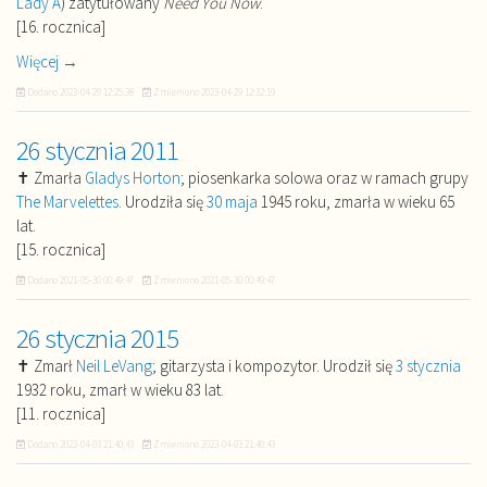
Lady A
) zatytułowany
Need You Now
.
[16. rocznica]
Więcej →
Dodano
2023-04-29 12:25:38
Zmieniono
2023-04-29 12:32:19
26 stycznia 2011
✝ Zmarła
Gladys Horton
; piosenkarka solowa oraz w ramach grupy
The Marvelettes
. Urodziła się
30 maja
1945 roku, zmarła w wieku 65
lat.
[15. rocznica]
Dodano
2021-05-30 00:49:47
Zmieniono
2021-05-30 00:49:47
26 stycznia 2015
✝ Zmarł
Neil LeVang
; gitarzysta i kompozytor. Urodził się
3 stycznia
1932 roku, zmarł w wieku 83 lat.
[11. rocznica]
Dodano
2023-04-03 21:40:43
Zmieniono
2023-04-03 21:40:43