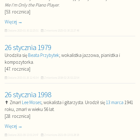
Me I'm Only the Piano Player
.
[53. rocznica]
Więcej →
Dodano
2025-01-30 22:25:51
Zmieniono
2025-01-30 22:27:48
26 stycznia 1979
Urodziła się
Beata Przybytek
; wokalistka jazzowa, pianistka i
kompozytorka.
[47. rocznica]
Dodano
2015-01-26 12:41:54
Zmieniono
2018-02-26 02:22:54
26 stycznia 1998
✝ Zmarł
Lee Moses
; wokalista i gitarzysta. Urodził się
13 marca
1941
roku, zmarł w wieku 56 lat.
[28. rocznica]
Więcej →
Dodano
2021-09-13 01:24:47
Zmieniono
2021-09-13 01:28:18