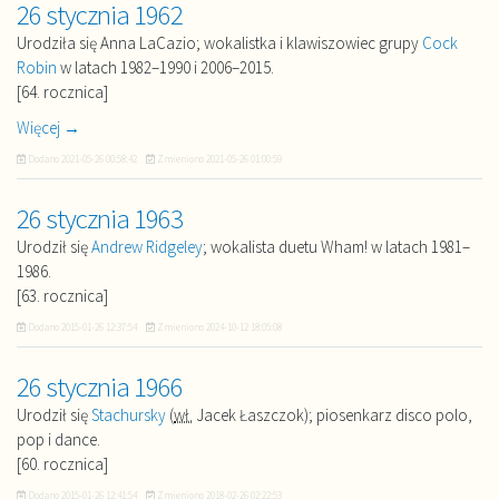
26 stycznia 1962
Urodziła się Anna LaCazio; wokalistka i klawiszowiec grupy
Cock
Robin
w latach 1982–1990 i 2006–2015.
[64. rocznica]
Więcej →
Dodano
2021-05-26 00:58:42
Zmieniono
2021-05-26 01:00:59
26 stycznia 1963
Urodził się
Andrew Ridgeley
; wokalista duetu Wham! w latach 1981–
1986.
[63. rocznica]
Dodano
2015-01-26 12:37:54
Zmieniono
2024-10-12 18:05:08
26 stycznia 1966
Urodził się
Stachursky
(
wł.
Jacek Łaszczok); piosenkarz disco polo,
pop i dance.
[60. rocznica]
Dodano
2015-01-26 12:41:54
Zmieniono
2018-02-26 02:22:53