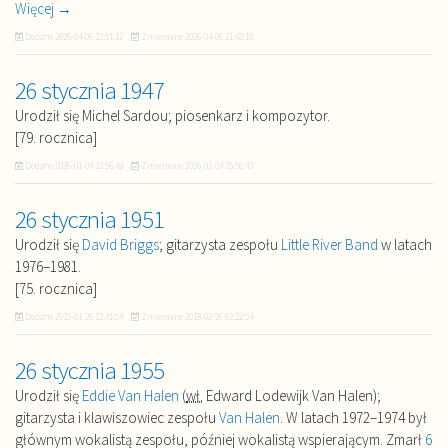
Więcej →
Dodano
2026-04-06 15:51:12
Zmieniono
2026-04-06 21:42:10
26 stycznia 1947
Urodził się Michel Sardou; piosenkarz i kompozytor.
[79. rocznica]
Dodano
2026-01-04 15:56:43
Zmieniono
2026-01-04 15:56:43
26 stycznia 1951
Urodził się
David Briggs
; gitarzysta zespołu
Little River Band
w latach
1976–1981.
[75. rocznica]
Dodano
2015-01-26 12:41:54
Zmieniono
2018-02-26 02:22:54
26 stycznia 1955
Urodził się
Eddie Van Halen
(
wł.
Edward Lodewijk Van Halen);
gitarzysta i klawiszowiec zespołu
Van Halen
. W latach 1972–1974 był
głównym wokalistą zespołu, później wokalistą wspierającym. Zmarł
6