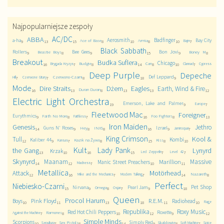
Najpopularniejsze zespoły
AC/DC
ABBA
Aerosmith
Badfinger
a-ha
Bay City
Ace of Base
Armia
Bajm
9
13
15
8
10
8
10
7
Black Sabbath
Rollers
Bee Gees
Bon Jovi
Beastie Boys
Boney M
9
8
9
15
9
8
Breakout
Budka Suflera
Chicago
Budgie
Can
Brygada Kryzys
Clannad
Cypress
16
7
8
14
8
10
7
Deep Purple
Depeche
Def Leppard
Czerwono-Czarni
Hill
Czerwone Gitary
7
7
8
18
9
Mode
Dire Straits
Dżem
Eagles
Earth, Wind & Fire
Duran Duran
16
13
8
13
13
12
Electric Light Orchestra
Emerson, Lake and Palmer
Europe
19
9
7
Fleetwood Mac
Foreigner
Eurythmics
Faith No More
Foo Fighters
Faithless
9
8
7
16
8
13
Iron Maiden
Genesis
Jethro
Guns N' Roses
Izrael
Hey
INXS
Jamiroquai
14
9
8
8
16
9
7
King Crimson
Kool &
Tull
Kombi
Kaliber 44
Kazik na Żywo
Kiss
Kansas
12
9
7
8
15
8
10
Kult
Lady Pank
the Gang
Lynyrd
Krzak
Led Zeppelin
Level 42
13
10
16
15
7
7
Skynyrd
Maanam
Massive
Marillion
Manic Street Preachers
Madness
14
12
7
10
11
Metallica
Motörhead
Attack
Nazareth
Mike and the Mechanics
Modern Talking
12
16
7
7
14
8
Perfect
Niebiesko-Czarni
Pet Shop
Nirvana
Pearl Jam
Omega
Osjan
15
9
8
7
9
18
Queen
Procol Harum
Pink Floyd
R.E.M.
Boys
Radiohead
Rage
10
11
13
18
11
10
Republika
Roxy Music
Red Hot Chili Peppers
Roxette
Ramones
Against the Machine
7
8
10
12
9
12
Simple Minds
Scorpions
Simply Red
Sex Pistols
Skaldowie
Sepultura
Soft Machine
Spice
10
7
8
14
9
8
7