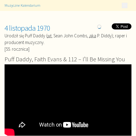
Muzyczne Kalendarium
4 listopada 1970
Urodził się Puff Daddy (
wł.
Sean John Combs,
aka
P. Diddy); raper i
producent muzyczny.
[55. rocznica]
Puff Daddy, Faith Evans & 112 – I’ll Be Missing You