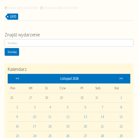
Dodano
2015-11-04 12:41:54
Zmieniono
2019-11-04 15:35:09
1970
Znajdź wydarzenie
Kalendarz
<<
Listopad 2026
>>
Pon
Wt
Śr
Czw
Pt
Sob
Nie
26
27
28
29
30
31
1
2
3
4
5
6
7
8
9
10
11
12
13
14
15
16
17
18
19
20
21
22
23
24
25
26
27
28
29