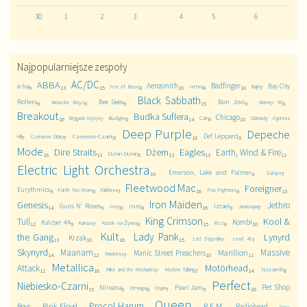
30
1
2
3
4
5
6
Najpopularniejsze zespoły
AC/DC
ABBA
Aerosmith
Badfinger
a-ha
Bay City
Ace of Base
Armia
Bajm
9
13
15
8
10
8
10
7
Black Sabbath
Rollers
Bee Gees
Bon Jovi
Beastie Boys
Boney M
9
8
9
15
9
8
Breakout
Budka Suflera
Chicago
Budgie
Can
Brygada Kryzys
Clannad
Cypress
16
7
8
14
8
10
7
Deep Purple
Depeche
Def Leppard
Czerwono-Czarni
Hill
Czerwone Gitary
7
7
8
18
9
Mode
Dire Straits
Dżem
Eagles
Earth, Wind & Fire
Duran Duran
16
13
8
13
13
12
Electric Light Orchestra
Emerson, Lake and Palmer
Europe
19
9
7
Fleetwood Mac
Foreigner
Eurythmics
Faith No More
Foo Fighters
Faithless
9
8
7
16
8
13
Iron Maiden
Genesis
Jethro
Guns N' Roses
Izrael
Hey
INXS
Jamiroquai
14
9
8
8
16
9
7
King Crimson
Kool &
Tull
Kombi
Kaliber 44
Kazik na Żywo
Kiss
Kansas
12
9
7
8
15
8
10
Kult
Lady Pank
the Gang
Lynyrd
Krzak
Led Zeppelin
Level 42
13
10
16
15
7
7
Skynyrd
Maanam
Massive
Marillion
Manic Street Preachers
Madness
14
12
7
10
11
Metallica
Motörhead
Attack
Nazareth
Mike and the Mechanics
Modern Talking
12
16
7
7
14
8
Perfect
Niebiesko-Czarni
Pet Shop
Nirvana
Pearl Jam
Omega
Osjan
15
9
8
7
9
18
Queen
Procol Harum
Pink Floyd
R.E.M.
Boys
Radiohead
Rage