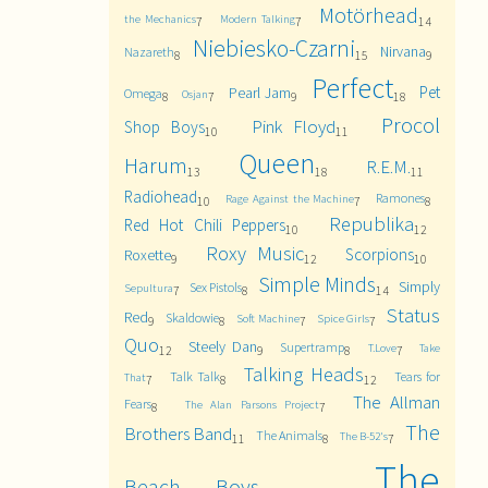
Motörhead
the Mechanics
Modern Talking
7
7
14
Niebiesko-Czarni
Nirvana
Nazareth
8
15
9
Perfect
Pet
Pearl Jam
Omega
Osjan
8
7
9
18
Procol
Pink Floyd
Shop Boys
10
11
Queen
Harum
R.E.M.
13
18
11
Radiohead
Ramones
Rage Against the Machine
10
7
8
Republika
Red Hot Chili Peppers
10
12
Roxy Music
Scorpions
Roxette
9
12
10
Simple Minds
Simply
Sex Pistols
Sepultura
7
8
14
Status
Red
Skaldowie
Soft Machine
Spice Girls
9
8
7
7
Quo
Steely Dan
Supertramp
T.Love
Take
12
9
8
7
Talking Heads
Talk Talk
Tears for
That
7
8
12
The Allman
Fears
The Alan Parsons Project
8
7
The
Brothers Band
The Animals
The B-52's
11
8
7
The
Beach Boys