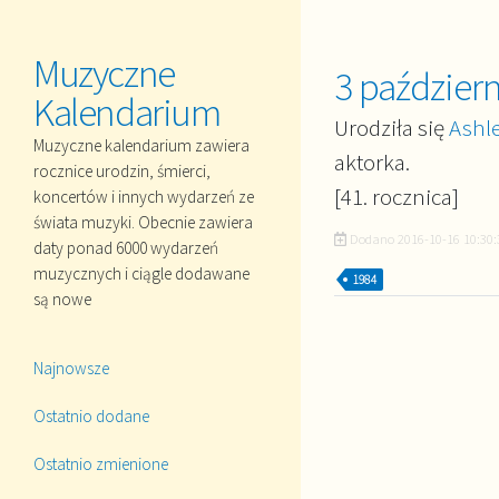
Muzyczne
3 paździer
Kalendarium
Urodziła się
Ashl
Muzyczne kalendarium zawiera
aktorka.
rocznice urodzin, śmierci,
[41. rocznica]
koncertów i innych wydarzeń ze
świata muzyki. Obecnie zawiera
Dodano
2016-10-16 10:30:
daty ponad 6000 wydarzeń
muzycznych i ciągle dodawane
1984
są nowe
Najnowsze
Ostatnio dodane
Ostatnio zmienione