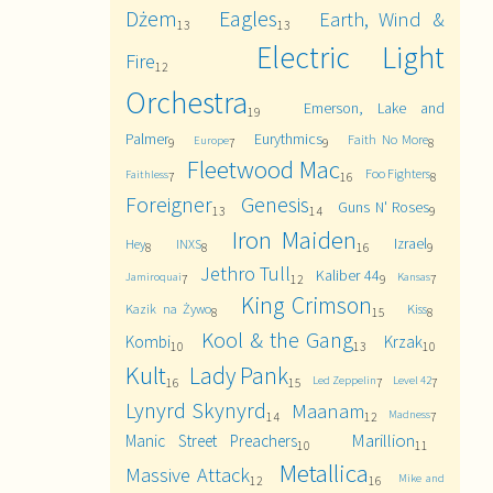
Dżem
Eagles
Earth, Wind &
13
13
Electric Light
Fire
12
Orchestra
Emerson, Lake and
19
Palmer
Eurythmics
Faith No More
Europe
9
7
9
8
Fleetwood Mac
Foo Fighters
Faithless
7
16
8
Foreigner
Genesis
Guns N' Roses
13
14
9
Iron Maiden
Izrael
Hey
INXS
8
8
16
9
Jethro Tull
Kaliber 44
Jamiroquai
Kansas
7
12
9
7
King Crimson
Kazik na Żywo
Kiss
8
15
8
Kool & the Gang
Kombi
Krzak
10
13
10
Kult
Lady Pank
Led Zeppelin
Level 42
16
15
7
7
Lynyrd Skynyrd
Maanam
Madness
14
12
7
Marillion
Manic Street Preachers
10
11
Metallica
Massive Attack
Mike and
12
16