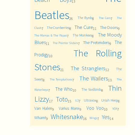
13
Beatles
The Byrds
The Cars
The
26
8
7
The Cure
The Doors
The Cranberries
Clash
7
8
11
9
The Moody
The Monkees
The Mamas & The Papas
7
8
Blues
The
The Pretenders
The Pointer Sisters
11
7
9
The Rolling
Prodigy
10
Stones
The Stranglers
The
21
12
The Wailers
Sweet
The Temptations
The
8
7
13
Thin
The Who
The Yardbirds
Waterboys
7
10
8
Lizzy
Toto
Ultravox
Uriah Heep
U2
17
15
7
8
8
Voo Voo
Van Halen
Varius Manx
VOX
9
9
10
7
Whitesnake
Yes
Wham!
Wings
9
16
7
14