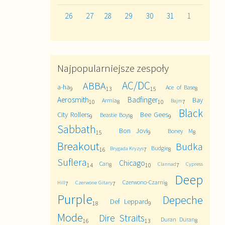
26
27
28
29
30
31
1
Najpopularniejsze zespoły
AC/DC
ABBA
a-ha
Ace of Base
9
13
15
8
Aerosmith
Badfinger
Bay
Armia
Bajm
10
8
10
7
Black
City Rollers
Bee Gees
Beastie Boys
9
8
9
Sabbath
Bon Jovi
Boney M
15
9
8
Breakout
Budka
Budgie
Brygada Kryzys
16
7
8
Suflera
Chicago
Can
Clannad
Cypress
14
8
10
7
Deep
Czerwono-Czarni
Hill
Czerwone Gitary
7
7
8
Purple
Depeche
Def Leppard
18
9
Mode
Dire Straits
Duran Duran
16
13
8