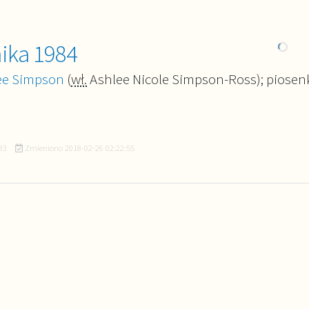
nika 1984
ee Simpson
(
wł.
Ashlee Nicole Simpson-Ross); piosenk
33
Zmieniono
2018-02-26 02:22:55